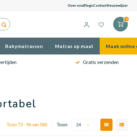
Gema
Over ons
Blogs
Contact
Keuzewijzer
0
Babymatrassen
Matras op maat
Maak online 
ertijden
Gratis verzenden
rtabel
Toon 73 - 96 van 580
Toon:
24