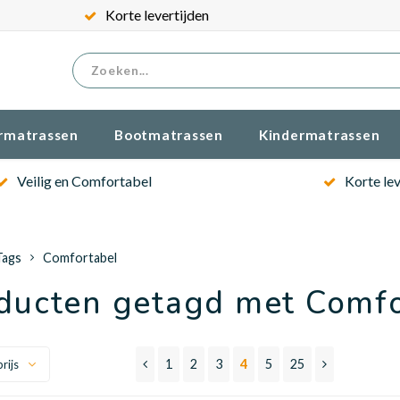
Gratis verzenden
rmatrassen
Bootmatrassen
Kindermatrassen
Veilig en Comfortabel
Korte lev
Tags
Comfortabel
ducten getagd met Comfo
1
2
3
4
5
25
rijs