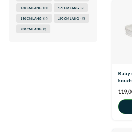
160 CM LANG
170 CM LANG
(14)
(6)
180 CM LANG
190 CM LANG
(10)
(10)
200 CM LANG
(9)
Baby
koud
119,0