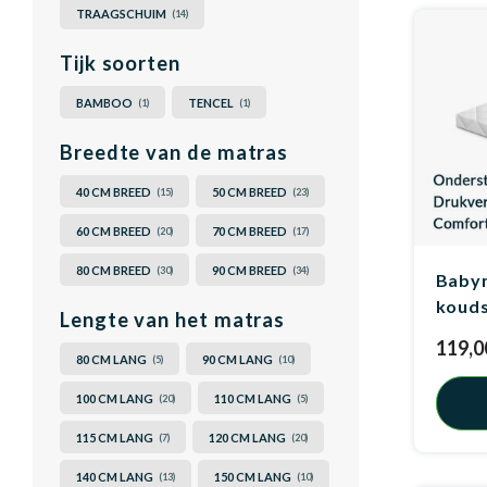
TRAAGSCHUIM
(14)
Tijk soorten
BAMBOO
TENCEL
(1)
(1)
Breedte van de matras
40 CM BREED
50 CM BREED
(15)
(23)
60 CM BREED
70 CM BREED
(20)
(17)
80 CM BREED
90 CM BREED
(30)
(34)
Baby
koud
Lengte van het matras
119,0
80 CM LANG
90 CM LANG
(5)
(10)
100 CM LANG
110 CM LANG
(20)
(5)
115 CM LANG
120 CM LANG
(7)
(20)
140 CM LANG
150 CM LANG
(13)
(10)