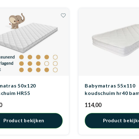
matras 50x120
Babymatras 55x110
schuim HR55
koudschuim hr40 ba
0
114,00
Product bekijken
Product bekijk