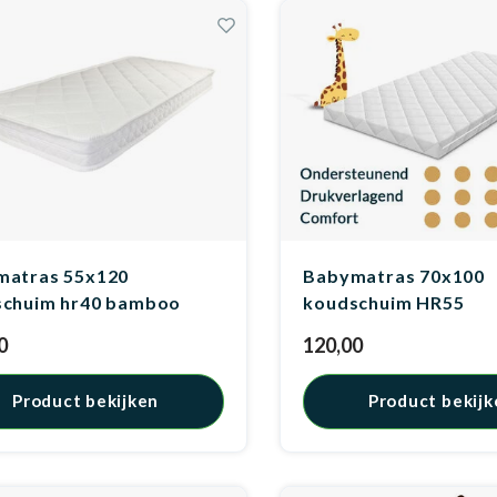
matras 55x120
Babymatras 70x100
schuim hr40 bamboo
koudschuim HR55
0
120,00
Product bekijken
Product bekijk