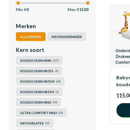
Min: €
0
Max: €
1500
Merken
ALLE MERKEN
MATRASSENMAKER
Kern soort
KOUDSCHUIM HR40
(117)
KOUDSCHUIM HR55 S
(3)
Baby
KOUDSCHUIM HR55 M
(68)
kouds
KOUDSCHUIM HR55 H
(1)
115,0
KOUDSCHUIM HR65
(19)
ULTRA COMFORT HR65
(22)
NATUURLATEX
(27)