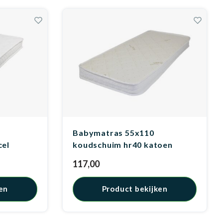
Babymatras 55x110
cel
koudschuim hr40 katoen
117,00
en
Product bekijken