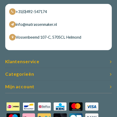
+31(0)492-547174
info@matrassenmaker.nl
Vossenbeemd 107-C, 5705CL Helmond
Klantenservice
Categorieën
Mijn account