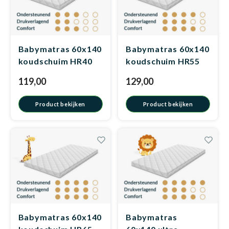
Dakte
Trape
Matra
Matra
Kinde
Babym
Trape
Uit we
Babymatras 60x140
Babymatras 60x140
koudschuim HR40
koudschuim HR55
Vrach
Ronde
Matra
Matra
Kinde
Babym
Recht
Kan i
119,00
129,00
Recht
Matra
Matra
Kinde
Babym
Ronde
Product bekijken
Product bekijken
Hoe o
Matra
Matra
Kinde
Babym
Matra
Matra
Kinde
Babym
Babymatras 60x140
Babymatras
Matra
Matra
Kinde
Babym