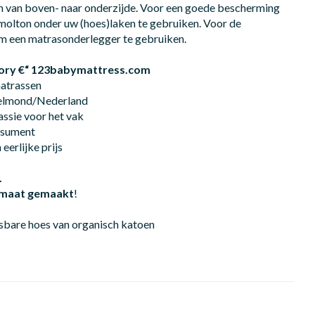
n van boven- naar onderzijde. Voor een goede bescherming
molton onder uw (hoes)laken te gebruiken. Voor de
m een matrasonderlegger te gebruiken.
Waarom Mattresses Factory €“ 123babymattress.com
matrassen
Helmond/Nederland
assie voor het vak
onsument
eerlijke prijs
.
p maat gemaakt
!
bare hoes van organisch katoen