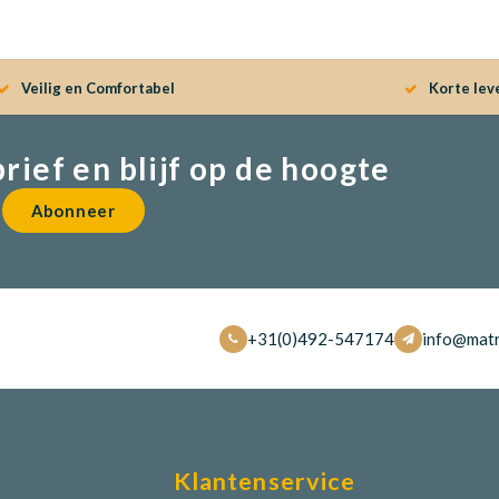
Veilig en Comfortabel
Korte lev
brief en blijf op de hoogte
Abonneer
+31(0)492-547174
info@matr
Klantenservice