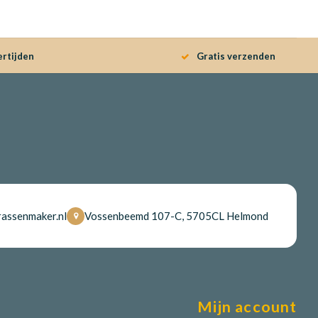
ertijden
Gratis verzenden
assenmaker.nl
Vossenbeemd 107-C, 5705CL Helmond
Mijn account