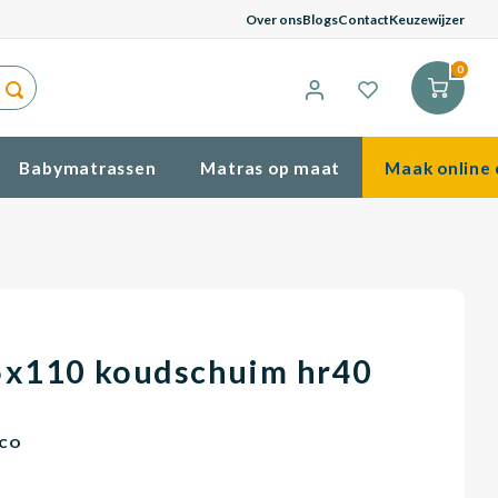
G
Over ons
Blogs
Contact
Keuzewijzer
0
Babymatrassen
Matras op maat
Maak online 
5x110 koudschuim hr40
ICO