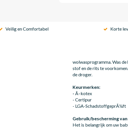
Veilig en Comfortabel
Korte lev
wolwasprogramma. Was de ho
stof en de rits te voorkomen
de droger.
Keurmerken:
-
Ã–kotex
- Certipur
- LGA-SchadstoffgeprÃ¼ft
Gebruik/bescherming van
Het is belangrijk om uw bab