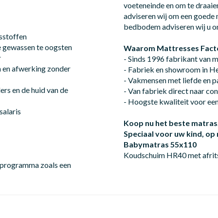
voeteneinde en om te draaie
adviseren wij om een goede 
bedbodem adviseren wij u o
sstoffen
e gewassen te oogsten
r
- Sinds 1996 fabrikant van 
n en afwerking zonder
- Fabriek en showroom in 
- Vakmensen met liefde en p
rs en de huid van de
- Van fabriek direct naar c
- Hoogste kwaliteit voor een 
salaris
Koop nu het beste matras
Speciaal voor uw kind, o
Babymatras 55x110
Koudschuim HR40 met afrits
t programma zoals een