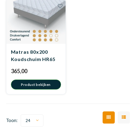
Matra
Kinde
Babym
Matra
Matra
Kinde
Babym
Matra
Matras 80x200
Koudschuim HR65
Matra
Kinde
Babym
Matra
365,00
Product bekijken
Matra
Kinde
Babym
Matra
Matra
Babym
Matra
Toon:
24
Babym