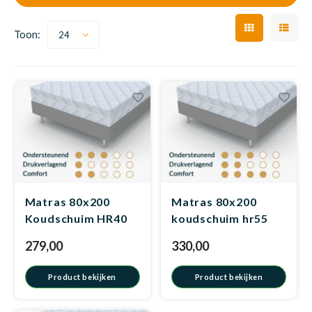
Dakte
Trape
Matra
Matra
Kinde
Babym
Trape
Toon:
24
Uit we
Vrach
Ronde
Matra
Kinde
Babym
Recht
Matra
Kan i
Recht
Matra
Kinde
Babym
Ronde
Matra
Hoe o
Matra
Kinde
Babym
Matras 80x200
Matras 80x200
Matra
Koudschuim HR40
koudschuim hr55
279,00
330,00
Matra
Kinde
Babym
Matra
Product bekijken
Product bekijken
Matra
Kinde
Babym
Matra