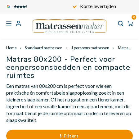
Veilig en Comfortabel
Korte levertijden
0
Hoofdmenu
Hoofdmenu
Hoofdmenu
Hoofdmen
Hoofd
Hoofdmenu / standaard matrassen
Hoofdmenu / maatwerk toppers
Hoofdmenu / kindermatrassen
Hoofdmenu / contact / service
Hoofdmenu / babymatrassen
Hoofdmenu / matras op maat
Hoofdmenu / keuzewijzer
Korte levertijden
Standaard matrassen
Maatwerk toppers
Kindermatrassen
Matras op maat
Babymatrassen
Keuzewijzer
Service
Home
Standaard matrassen
1 persoons matrassen
Matras 80x200
Matras 80x200 - Perfect voor
Carav
Recht
Matra
Matra
Kinde
Babym
Toppe
Voertuigen
Kindermatras op maat
Babymatrassen op maat
Toppermatras op maat
Onze matrastijken
Over ons
1 persoons matrassen
eenpersoonsbedden en compacte
Wat i
ruimtes
Campe
Frans
Matra
Matra
Kinde
Babym
Frans
Vormen en Modellen Matrassen
Formaten kindermatrassen
Formaten babymatrassen
Formaten
Onze matraskernen
Algemene voorwaarden
Een matras van 80x200 cm is perfect voor wie een
2 persoons matrassen
Wat i
praktische én comfortabele slaapoplossing zoekt in een
kleinere slaapkamer. Of het nu gaat om een tienerkamer,
logeerbed of een smalle kamer in een appartement, met dit
Bootm
Queen
Matra
Matra
Kinde
Babym
Queen
Ovaal wiegmatras
1 persoons toppermatras
Hoe meet ik een matras?
Privacy Policy
formaat benut je de ruimte optimaal zonder in te leveren op
Informatie
Wat is
slaapkwaliteit.
Vouww
Klapm
Matra
Matra
Kinde
Babym
Split
2 persoons toppermatras
Filters
Wat is