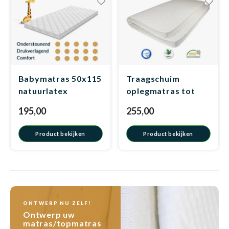
Matra
Matra
Kinde
Babym
Matra
Matra
Kinde
Babym
Babymatras 50x115
Traagschuim
natuurlatex
oplegmatras tot
140cm breed
195,00
255,00
Matra
Matra
Kinde
Babym
Product bekijken
Product bekijken
Matra
Matra
Kinde
Babym
Matra
Matra
Babym
ONTWERP NU ZELF!
Ontwerp uw
matras/topmatras
Babym