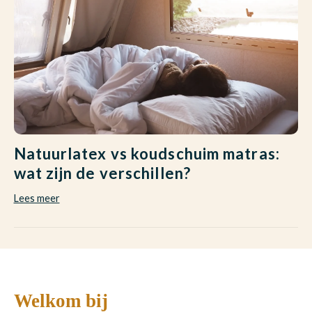
Natuurlatex vs koudschuim matras:
wat zijn de verschillen?
Lees meer
L
Welkom bij