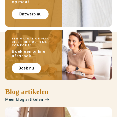
op maat
Ontwerp nu
Babym
EEN MATRAS OP MAAT
BIEDT HET ULTIEME
COMFORT!
Boek een online
afspraak
Boek nu
Blog artikelen
Meer blog artikelen