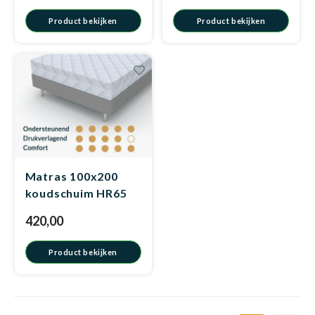
Product bekijken
Product bekijken
Matra
Matra
Kinde
Babym
Matra
Kinde
Babym
Matra
Matra
Kinde
Babym
Matra
Matras 100x200
koudschuim HR65
Matra
Kinde
Babym
Matra
420,00
Product bekijken
Matra
Babym
Matra
Babym