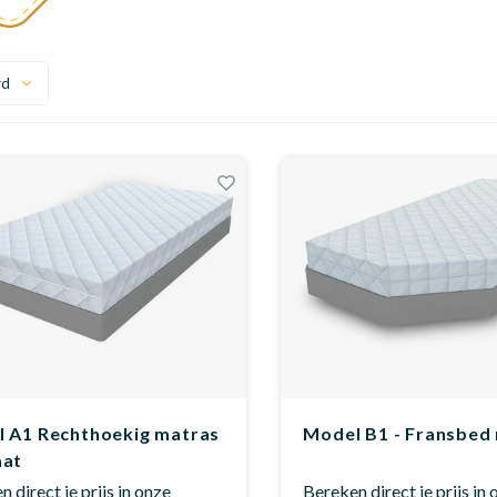
rd
 A1 Rechthoekig matras
Model B1 - Fransbed
aat
 direct je prijs in onze
Bereken direct je prijs in