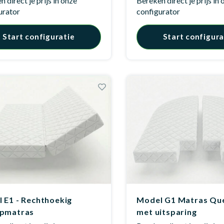
 direct je prijs in onze
Bereken direct je prijs in
urator
configurator
Start configuratie
Start configura
 E1 - Rechthoekig
Model G1 Matras Qu
apmatras
met uitsparing