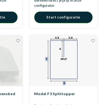
 onze
Bereken direct je prijs in onze
configurator
tie
Start configuratie
eensbed
Model F3 Splittopper