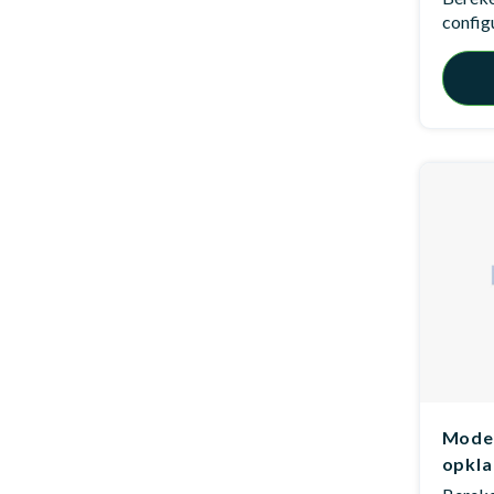
config
Model
opkl