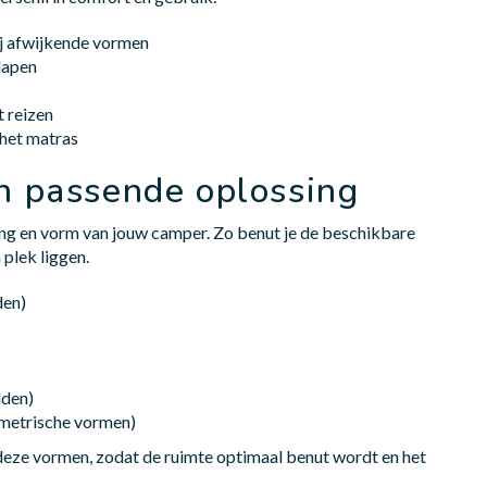
ij afwijkende vormen
slapen
t reizen
 het matras
n passende oplossing
ing en vorm van jouw camper. Zo benut je de beschikbare
 plek liggen.
den)
dden)
mmetrische vormen)
deze vormen, zodat de ruimte optimaal benut wordt en het