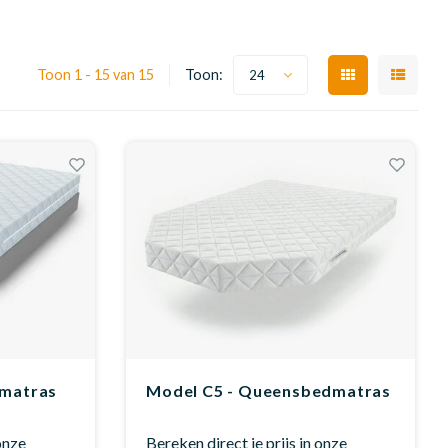
Toon 1 - 15 van 15
Toon:
24
 matras
Model C5 - Queensbedmatras
 onze
Bereken direct je prijs in onze