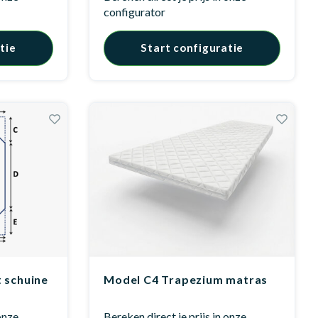
configurator
tie
Start configuratie
 schuine
Model C4 Trapezium matras
 onze
Bereken direct je prijs in onze