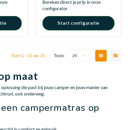
 onze
Bereken direct je prijs in onze
configurator
tie
Start configuratie
Toon 1 - 15 van 15
Toon:
24
op maat
oplossing die past bij jouw camper en jouw manier van
achtrust, ook onderweg.
 een campermatras op
erschil in comfort en gebruik.