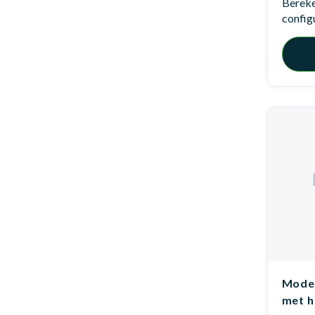
Bereken
config
Model
met h