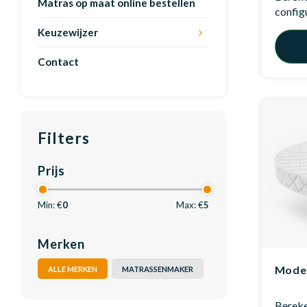
Matras op maat online bestellen
config
Keuzewijzer
Contact
Filters
Prijs
Min: €
0
Max: €
5
Merken
Model
ALLE MERKEN
MATRASSENMAKER
Bereken