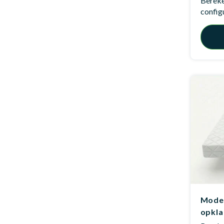
Bereken
config
Model
opkl