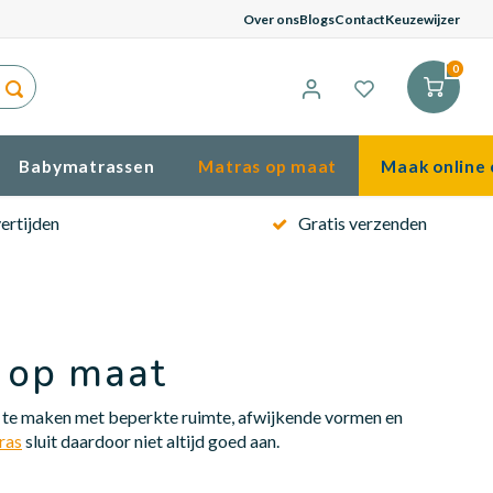
Gema
Over ons
Blogs
Contact
Keuzewijzer
0
Babymatrassen
Matras op maat
Maak online 
ertijden
Gratis verzenden
 op maat
bt te maken met beperkte ruimte, afwijkende vormen en
ras
sluit daardoor niet altijd goed aan.