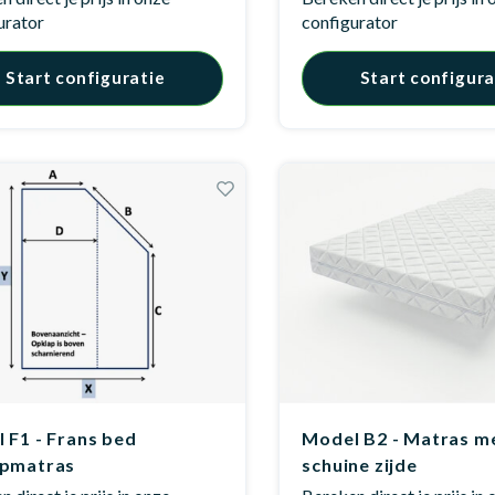
urator
configurator
Start configuratie
Start configura
 F1 - Frans bed
Model B2 - Matras m
apmatras
schuine zijde