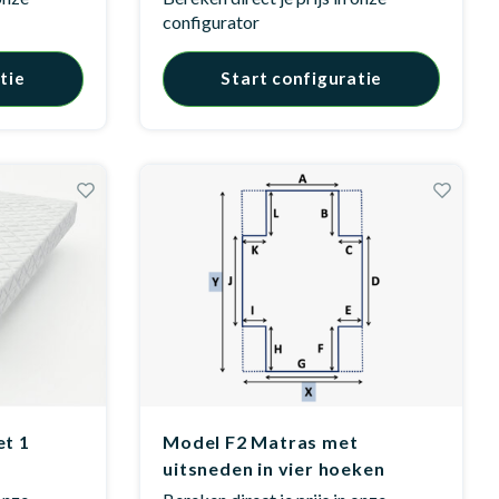
configurator
tie
Start configuratie
et 1
Model F2 Matras met
uitsneden in vier hoeken