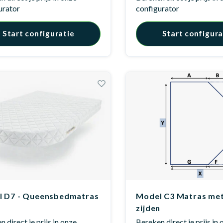
urator
configurator
Start configuratie
Start configura
 D7 - Queensbedmatras
Model C3 Matras met
zijden
 direct je prijs in onze
Bereken direct je prijs in