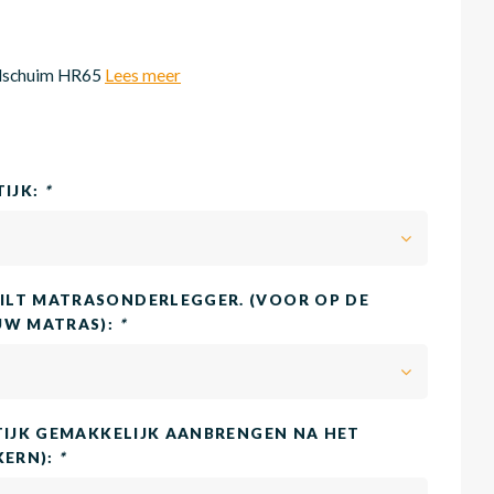
dschuim HR65
Lees meer
TIJK:
*
LT MATRASONDERLEGGER. (VOOR OP DE
UW MATRAS):
*
TIJK GEMAKKELIJK AANBRENGEN NA HET
KERN):
*