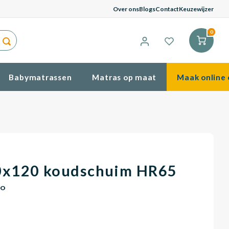
G
Over ons
Blogs
Contact
Keuzewijzer
0
Babymatrassen
Matras op maat
Maak online 
0x120 koudschuim HR65
CO