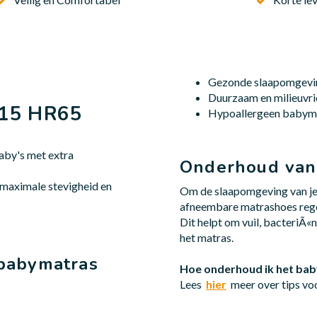
Gezonde slaapomgevi
Duurzaam en milieuvri
115 HR65
Hypoallergeen babym
by's met extra
Onderhoud van
maximale stevigheid en
Om de slaapomgeving van je b
afneembare matrashoes rege
Dit helpt om vuil, bacteriÃ«
het matras.
babymatras
Hoe onderhoud ik het b
Lees
hier
meer over tips vo