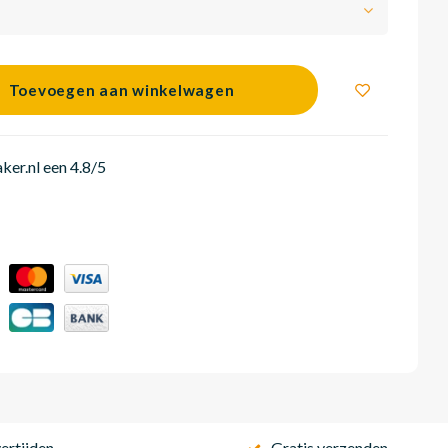
Toevoegen aan winkelwagen
er.nl een 4.8/5
ertijden
Gratis verzenden