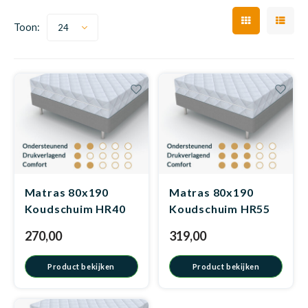
Toon:
24
Dakte
Trape
Matra
Kinde
Babym
Trape
Matra
Uit we
Vrach
Ronde
Matra
Kinde
Babym
Recht
Matra
Kan i
Recht
Matra
Kinde
Babym
Ronde
Matra
Hoe o
Matra
Kinde
Babym
Matras 80x190
Matras 80x190
Matra
Koudschuim HR40
Koudschuim HR55
270,00
319,00
Matra
Kinde
Babym
Matra
Product bekijken
Product bekijken
Matra
Kinde
Babym
Matra