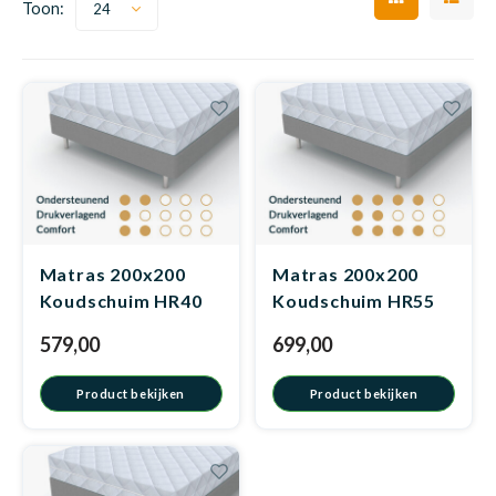
Toon:
24
Dakte
Trape
Matra
Matra
Kinde
Babym
Trape
Uit we
Vrach
Ronde
Matra
Matra
Kinde
Babym
Recht
Kan i
Recht
Matra
Matra
Kinde
Babym
Ronde
Hoe o
Matras 200x200
Matras 200x200
Koudschuim HR40
Koudschuim HR55
Matra
Matra
Kinde
Babym
579,00
699,00
Matra
Matra
Kinde
Babym
Product bekijken
Product bekijken
Matra
Matra
Kinde
Babym