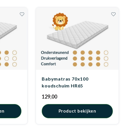
Babymatras 70x100
koudschuim HR65
129,00
en
Product bekijken