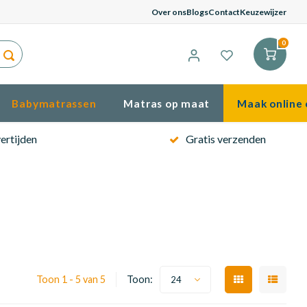
G
Over ons
Blogs
Contact
Keuzewijzer
0
Babymatrassen
Matras op maat
Maak online 
ertijden
Gratis verzenden
Toon 1 - 5 van 5
Toon:
24