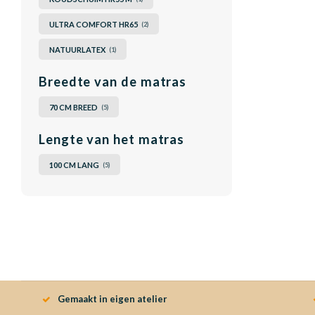
ULTRA COMFORT HR65
(2)
NATUURLATEX
(1)
Breedte van de matras
70 CM BREED
(5)
Lengte van het matras
100 CM LANG
(5)
Gemaakt in eigen atelier