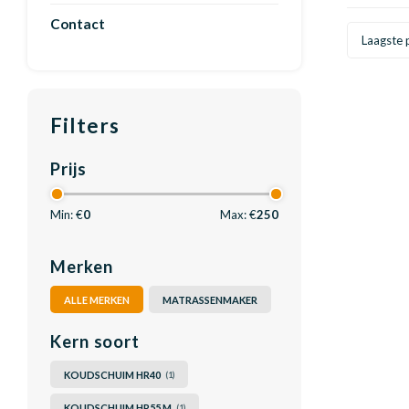
Contact
Laagste p
Filters
Prijs
Min: €
0
Max: €
250
Merken
ALLE MERKEN
MATRASSENMAKER
Kern soort
KOUDSCHUIM HR40
(1)
KOUDSCHUIM HR55 M
(1)