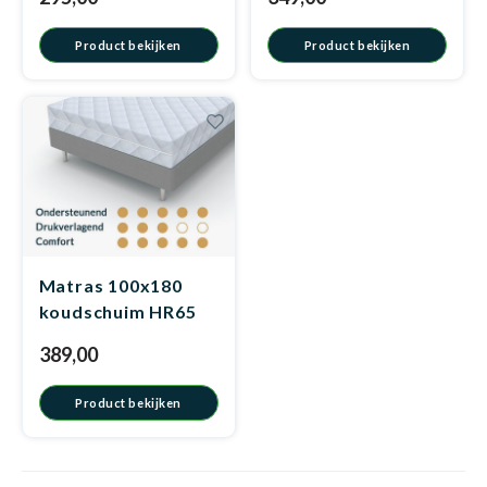
Product bekijken
Product bekijken
Matra
Kinde
Babym
Matra
Matra
Kinde
Babym
Matra
Matra
Kinde
Babym
Matra
Matras 100x180
koudschuim HR65
Matra
Kinde
Babym
Matra
389,00
Matra
Babym
Product bekijken
Matra
Babym