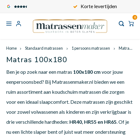
Veilig en Comfortabel
Korte levertijden
0
Hoofdmenu
Hoofdmenu
Hoofdmenu
Hoofdmen
Hoofd
Hoofdmenu / standaard matrassen
Hoofdmenu / maatwerk toppers
Hoofdmenu / kindermatrassen
Hoofdmenu / contact / service
Hoofdmenu / babymatrassen
Hoofdmenu / matras op maat
Hoofdmenu / keuzewijzer
Korte levertijden
Standaard matrassen
Maatwerk toppers
Kindermatrassen
Matras op maat
Babymatrassen
Keuzewijzer
Service
Home
Standaard matrassen
1 persoons matrassen
Matras 100x180
Matras 100x180
Carav
Recht
Matra
Matra
Kinde
Babym
Toppe
Voertuigen
Kindermatras op maat
Babymatrassen op maat
Toppermatras op maat
Onze matrastijken
Over ons
1 persoons matrassen
Wat i
Ben je op zoek naar een matras
100x180 cm
voor jouw
eenpersoonsbed? Bij Matrassenmaker.nl bieden we een
Campe
Frans
Matra
Matra
Kinde
Babym
Frans
Vormen en Modellen Matrassen
Formaten kindermatrassen
Formaten babymatrassen
Formaten
Onze matraskernen
Algemene voorwaarden
2 persoons matrassen
ruim assortiment aan koudschuim matrassen die zorgen
Wat i
voor een ideaal slaapcomfort. Deze matrassen zijn geschikt
Bootm
Queen
Matra
Matra
Kinde
Babym
Queen
Ovaal wiegmatras
1 persoons toppermatras
Hoe meet ik een matras?
Privacy Policy
voor zowel volwassenen als kinderen en zijn verkrijgbaar is
Informatie
Wat is
drie verschillende hardheden:
HR40, HR55 en HR65
. Of je
Vouww
Klapm
Matra
Matra
Kinde
Babym
Split
nu een lichte slaper bent of juist wat meer ondersteuning
2 persoons toppermatras
Wat is