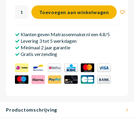
Toevoegen aan winkelwagen
Matra
Matra
Kinde
Babym
Klanten geven Matrassenmaker.nl een 4.8/5
Levering 3 tot 5 werkdagen
Matra
Matra
Kinde
Babym
Minimaal 2 jaar garantie
Gratis verzending
Matra
Matra
Kinde
Babym
Matra
Matra
Kinde
Babym
Productomschrijving
Matra
Matra
Babym
Babym