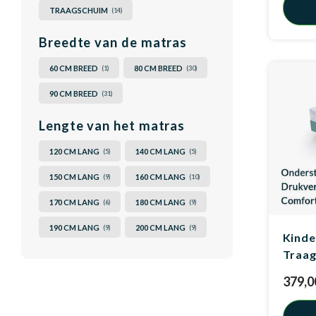
TRAAGSCHUIM
(14)
Breedte van de matras
60 CM BREED
80 CM BREED
(1)
(30)
90 CM BREED
(31)
Lengte van het matras
120 CM LANG
140 CM LANG
(5)
(5)
150 CM LANG
160 CM LANG
(9)
(10)
170 CM LANG
180 CM LANG
(6)
(9)
190 CM LANG
200 CM LANG
(9)
(9)
Kinde
Traa
379,0