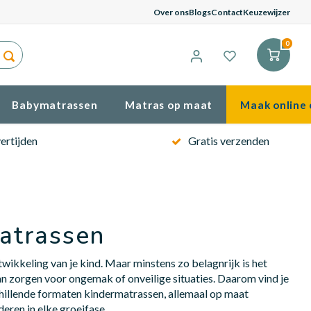
Gem
Over ons
Blogs
Contact
Keuzewijzer
0
Babymatrassen
Matras op maat
Maak online 
ertijden
Gratis verzenden
atrassen
ikkeling van je kind. Maar minstens zo belagnrijk is het
kan zorgen voor ongemak of onveilige situaties. Daarom vind je
hillende formaten kindermatrassen, allemaal op maat
eren in elke groeifase