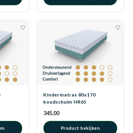
0
Kindermatras 80x170
koudschuim HR65
345,00
en
Product bekijken