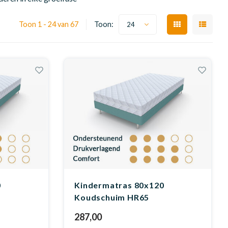
Toon 1 - 24 van 67
Toon:
24
0
Kindermatras 80x120
Koudschuim HR65
287,00