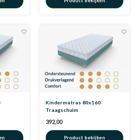
en
Product bekijken
0
Kindermatras 80x160
Traagschuim
392,00
en
Product bekijken