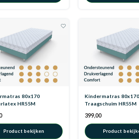
rmatras 80x170
Kindermatras 80x17
urlatex HR55M
Traagschuim HR55M
0
399,00
Product bekijken
Product bekijk