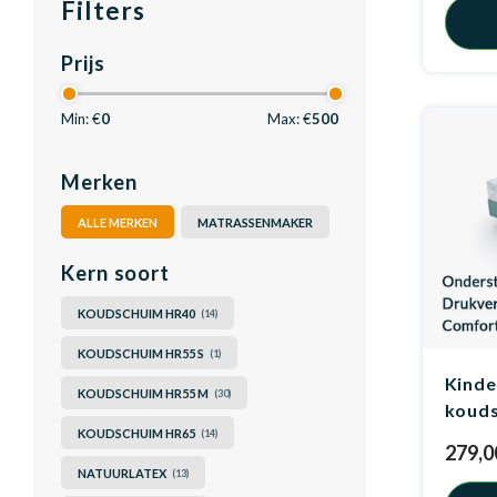
Filters
Prijs
Min: €
0
Max: €
500
Merken
ALLE MERKEN
MATRASSENMAKER
Kern soort
KOUDSCHUIM HR40
(14)
KOUDSCHUIM HR55 S
(1)
Kinde
KOUDSCHUIM HR55 M
(30)
koud
KOUDSCHUIM HR65
(14)
279,0
NATUURLATEX
(13)