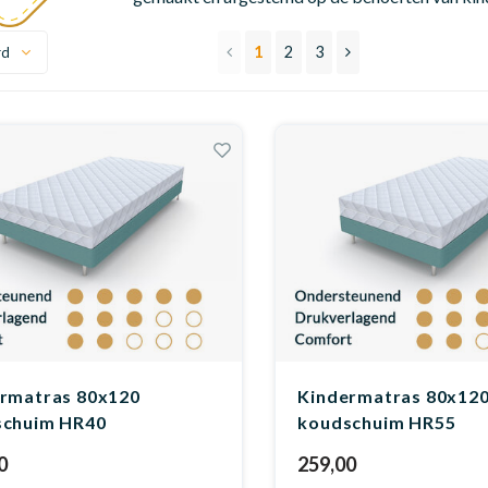
1
2
3
rd
rmatras 80x120
Kindermatras 80x12
schuim HR40
koudschuim HR55
0
259,00