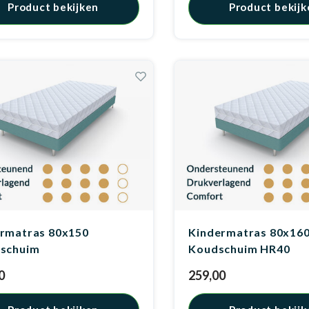
Product bekijken
Product bekijk
rmatras 80x150
Kindermatras 80x16
gschuim
Koudschuim HR40
0
259,00