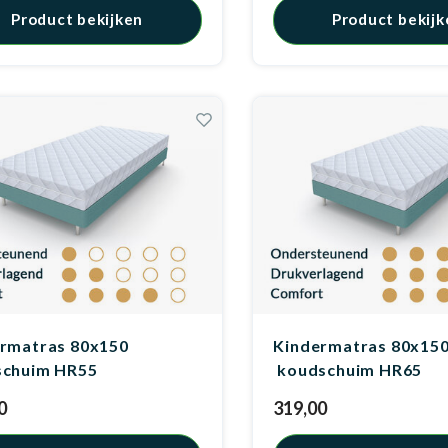
Product bekijken
Product bekijk
rmatras 80x150
Kindermatras 80x15
schuim HR55
koudschuim HR65
0
319,00