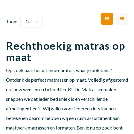
Matra
Matra
Kinde
Babym
Toon:
24
Matra
Matra
Kinde
Babym
Rechthoekig matras op
maat
Matra
Matra
Kinde
Babym
Op zoek naar het ultieme comfort waar je ook bent?
Ontdenk de perfect matrassen op maat. Volledig afgestemd
Matra
Matra
Kinde
Babym
op jouw wensen en behoeften. Bij De Matrassenmaker
snappen we dat ieder bed uniek is en verschillende
afmetingen heeft. Wij willen voor iedereen iets kunnen
Matra
Matra
Babym
betekenen daarom hebben wij een ruim assortiment aan
maatwerk matrassen en formaten. Ben je nu op zoek bent
Babym