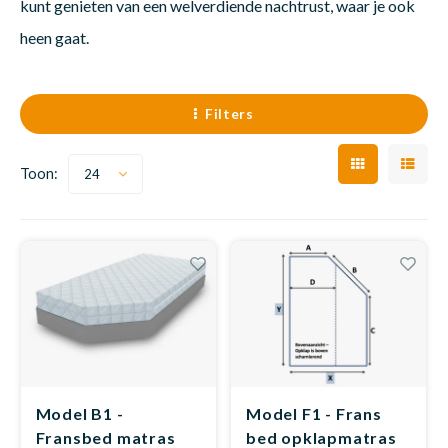
kunt genieten van een welverdiende nachtrust, waar je ook
heen gaat.
Dakte
Matra
Matra
Kinde
Babym
Trape
Trape
Uit we
Filters
Vrach
Matra
Matra
Kinde
Babym
Recht
Ronde
Kan i
Toon:
24
Matra
Matra
Kinde
Babym
Ronde
Recht
Hoe o
Matra
Matra
Kinde
Babym
Matra
Matra
Kinde
Babym
Model B1 -
Model F1 - Frans
Matra
Matra
Kinde
Babym
Fransbed matras
bed opklapmatras