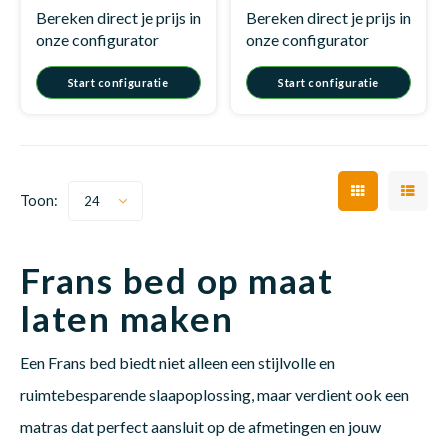
Bereken direct je prijs in
Bereken direct je prijs in
onze configurator
onze configurator
Matra
Matra
Kinde
Babym
Start configuratie
Start configuratie
Matra
Matra
Kinde
Babym
Toon:
24
Matra
Matra
Kinde
Babym
Frans bed op maat
Matra
Matra
Kinde
Babym
laten maken
Een Frans bed biedt niet alleen een stijlvolle en
Matra
Matra
Babym
ruimtebesparende slaapoplossing, maar verdient ook een
matras dat perfect aansluit op de afmetingen en jouw
Babym