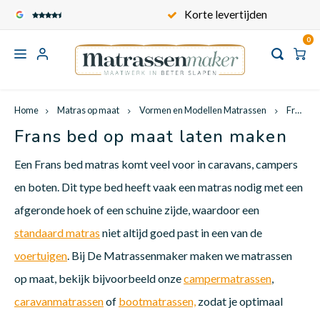
Korte levertijden
Gratis verzende
0
Hoofdmenu
Hoofdmenu
Hoofdmenu
Hoofdmen
Hoofd
Hoofdmenu / standaard matrassen
Hoofdmenu / maatwerk toppers
Hoofdmenu / kindermatrassen
Hoofdmenu / contact / service
Hoofdmenu / babymatrassen
Hoofdmenu / matras op maat
Hoofdmenu / keuzewijzer
Korte levertijden
Gratis ve
Standaard matrassen
Maatwerk toppers
Kindermatrassen
Matras op maat
Babymatrassen
Keuzewijzer
Service
Home
Matras op maat
Vormen en Modellen Matrassen
Frans matras op maat
Frans bed op maat laten maken
Carav
Recht
Matra
Matra
Kinde
Babym
Toppe
Voertuigen
1 persoons matrassen
Kindermatras op maat
Babymatrassen op maat
Toppermatras op maat
Onze matrastijken
Over ons
Wat i
Een Frans bed matras komt veel voor in caravans, campers
en boten. Dit type bed heeft vaak een matras nodig met een
Campe
Matra
Matra
Kinde
Babym
Frans
2 persoons matrassen
Formaten kindermatrassen
Formaten babymatrassen
Formaten
Onze matraskernen
Algemene voorwaarden
Frans
Vormen en Modellen Matrassen
afgeronde hoek of een schuine zijde, waardoor een
Wat i
standaard matras
niet altijd goed past in een van de
Bootm
Matra
Matra
Kinde
Babym
Queen
Informatie
Ovaal wiegmatras
1 persoons toppermatras
Hoe meet ik een matras?
Privacy Policy
voertuigen
. Bij De Matrassenmaker maken we matrassen
Queen
Wat is
op maat, bekijk bijvoorbeeld onze
campermatrassen
,
Vouww
Matra
Matra
Kinde
Babym
Split
caravanmatrassen
of
bootmatrassen,
zodat je optimaal
2 persoons toppermatras
Klapm
Wat is