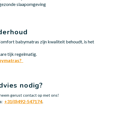
 gezonde slaapomgeving
derhoud
omfort babymatras zijn kwaliteit behoudt, is het
.
re tijk regelmatig.
abymatras?
dvies nodig?
n neem gerust contact op met ons!
ia:
+31(0)492-547174
.