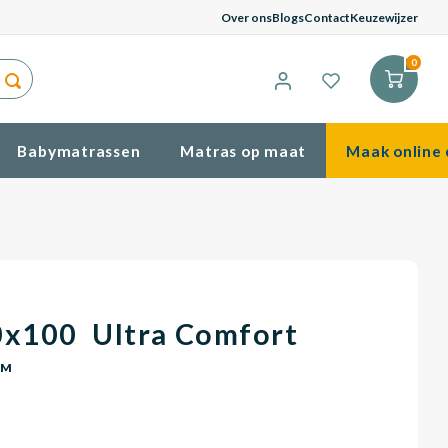
G
Over ons
Blogs
Contact
Keuzewijzer
0
Babymatrassen
Matras op maat
Maak online 
0x100 Ultra Comfort
OM