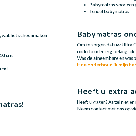
Babymatras voor een
Tencel babymatras
Babymatras on
s, wat het schoonmaken
Om te zorgen dat uw Ultra C
onderhouden erg belangrijk
10 cm.
Was de afneembare en wasba
Hoe onderhoud ik mijn b
ncel
Heeft u extra a
Heeft u vragen? Aarzel niet e
atras!
Neem contact met ons op v