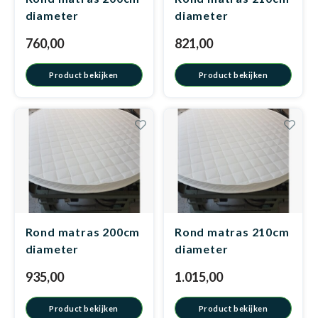
diameter
diameter
koudschuim hr40
koudschuim HR40
760,00
821,00
Matra
Matra
Kinde
Babym
Product bekijken
Product bekijken
Matra
Matra
Kinde
Babym
Matra
Matra
Kinde
Babym
Matra
Matra
Kinde
Babym
Rond matras 200cm
Rond matras 210cm
diameter
diameter
Matra
Matra
Babym
koudschuim hr55
koudschuim HR55
935,00
1.015,00
Product bekijken
Product bekijken
Babym