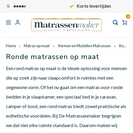
Veilig en Comfortabel
Korte levertijden
0
Hoofdmenu
Hoofdmenu
Hoofdmenu
Hoofdmen
Hoofd
Hoofdmenu / standaard matrassen
Hoofdmenu / maatwerk toppers
Hoofdmenu / kindermatrassen
Hoofdmenu / contact / service
Hoofdmenu / babymatrassen
Hoofdmenu / matras op maat
Hoofdmenu / keuzewijzer
Korte levertijden
Standaard matrassen
Maatwerk toppers
Kindermatrassen
Matras op maat
Babymatrassen
Keuzewijzer
Service
Home
Matras op maat
Vormen en Modellen Matrassen
Ronde matrassen
Ronde matrassen op maat
Carav
Recht
Matra
Matra
Kinde
Babym
Toppe
Voertuigen
1 persoons matrassen
Kindermatras op maat
Babymatrassen op maat
Toppermatras op maat
Onze matrastijken
Over ons
Wat i
Een rond matras op maat is de ideale oplossing voor mensen
die op zoek zijn naar slaapcomfort in ruimtes met een
Campe
Frans
Matra
Matra
Kinde
Babym
Frans
2 persoons matrassen
Formaten kindermatrassen
Formaten babymatrassen
Formaten
Onze matraskernen
Algemene voorwaarden
Vormen en Modellen Matrassen
ongewone vorm. Of het nu gaat om een matras voor ronde
Wat i
bedden in je slaapkamer, een speciaal bed in je caravan,
Bootm
Queen
Matra
Matra
Kinde
Babym
Queen
Informatie
Ovaal wiegmatras
1 persoons toppermatras
Hoe meet ik een matras?
Privacy Policy
camper of boot, een rond matras biedt zowel praktische als
Wat is
esthetische voordelen. Bij De Matrassenmaker begrijpen
Vouww
Klapm
Matra
Matra
Kinde
Babym
Split
we dat niet elke ruimte standaard is. Daarom maken wij
2 persoons toppermatras
Wat is