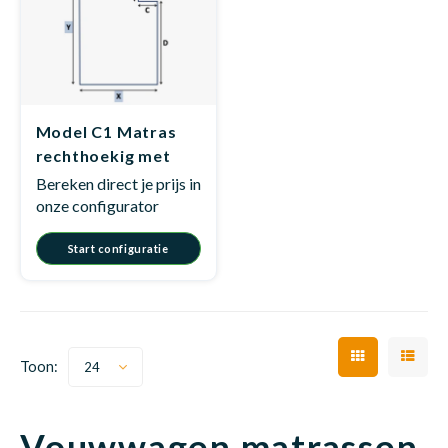
Model C1 Matras
rechthoekig met
hoekuitsnede
Bereken direct je prijs in
onze configurator
Start configuratie
Toon:
24
Vouwwagen matrassen