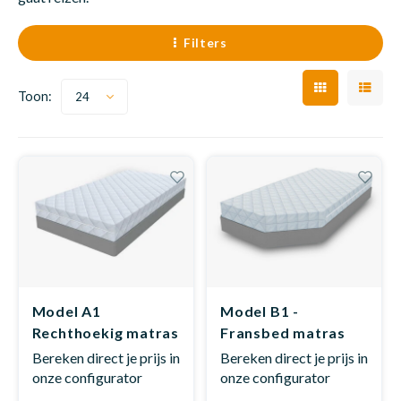
Trape
Matra
Matra
Kinde
Babym
Trape
Filters
Dakte
Uit we
Toon:
24
Ronde
Matra
Matra
Kinde
Babym
Recht
Vrach
Kan i
Recht
Matra
Matra
Kinde
Babym
Ronde
Hoe o
Matra
Matra
Kinde
Babym
Model A1
Model B1 -
Matra
Matra
Kinde
Babym
Rechthoekig matras
Fransbed matras
op maat
Bereken direct je prijs in
Bereken direct je prijs in
onze configurator
onze configurator
Matra
Matra
Kinde
Babym