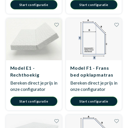
Start configuratie
Start configuratie
Matra
Matra
Kinde
Babym
Matra
Matra
Kinde
Babym
Matra
Matra
Kinde
Babym
Model E1 -
Model F1 - Frans
Rechthoekig
bed opklapmatras
opklapmatras
Bereken direct je prijs in
Bereken direct je prijs in
Matra
Matra
Kinde
Babym
onze configurator
onze configurator
Start configuratie
Start configuratie
Matra
Matra
Babym
Babym