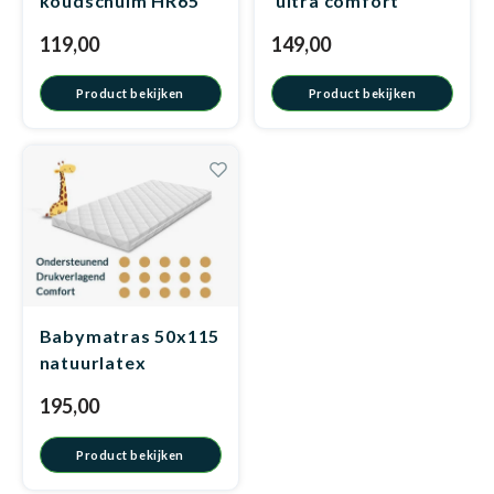
koudschuim HR65
ultra comfort
119,00
149,00
Matra
Matra
Kinde
Babym
Product bekijken
Product bekijken
Matra
Matra
Kinde
Babym
Matra
Matra
Kinde
Babym
Matra
Matra
Kinde
Babymatras 50x115
Babym
natuurlatex
195,00
Matra
Matra
Babym
Product bekijken