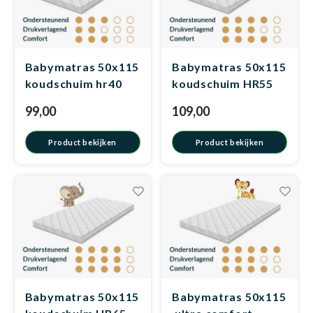
Dakte
Trape
Matra
Matra
Kinde
Babym
Trape
Uit we
Babymatras 50x115
Babymatras 50x115
koudschuim hr40
koudschuim HR55
Vrach
Ronde
Matra
Matra
Kinde
Babym
Recht
Kan i
99,00
109,00
Recht
Matra
Matra
Kinde
Babym
Ronde
Product bekijken
Product bekijken
Hoe o
Matra
Matra
Kinde
Babym
Matra
Matra
Kinde
Babym
Babymatras 50x115
Babymatras 50x115
Matra
Matra
Kinde
Babym