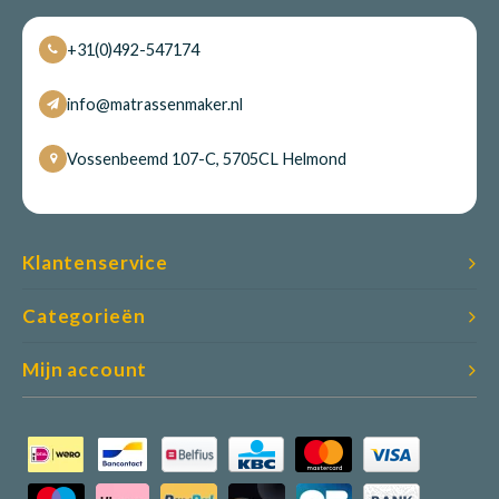
+31(0)492-547174
info@matrassenmaker.nl
Vossenbeemd 107-C, 5705CL Helmond
Klantenservice
Categorieën
Mijn account