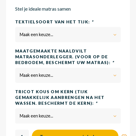
Stel je ideale matras samen
Matra
Matra
Kinde
Babym
TEXTIELSOORT VAN HET TIJK:
*
Maak een keuze...
Matra
Matra
Kinde
Babym
MAATGEMAAKTE NAALDVILT
MATRASONDERLEGGER. (VOOR OP DE
BEDBODEM, BESCHERMT UW MATRAS):
*
Matra
Matra
Kinde
Babym
Maak een keuze...
Matra
Matra
Kinde
Babym
TRICOT KOUS OM KERN (TIJK
GEMAKKELIJK AANBRENGEN NA HET
WASSEN. BESCHERMT DE KERN):
*
Matra
Matra
Babym
Maak een keuze...
Babym