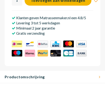
Toevoegen aan winkelwagen
Klanten geven Matrassenmaker.nl een 4.8/5
Babym
Levering 3 tot 5 werkdagen
Minimaal 2 jaar garantie
Gratis verzending
Productomschrijving