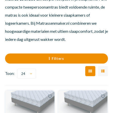
compacte tweepersoonamtras biedt voldoende ruimte, de
Dakte
Trape
Matra
Kinde
Babym
Trape
matras is ook ideaal voor kleinere slaapkamers of
Matra
Uit we
logeerkamers. Bij Matrassenmaker.nl combineren we
hoogwaardige materialen met ultiem slaapcomfort, zodat je
Vrach
Ronde
Matra
Kinde
Babym
Recht
Matra
Kan i
iedere dag uitgerust wakker wordt.
Recht
Matra
Kinde
Babym
Ronde
Matra
Hoe o
Filters
Matra
Kinde
Babym
Toon:
24
Matra
Matra
Kinde
Babym
Matra
Matra
Kinde
Babym
Matra