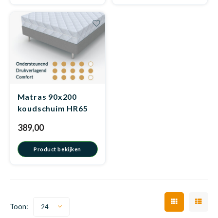
Matra
Kinde
Babym
Matra
Matra
Kinde
Babym
Matra
Matras 90x200
Matra
Kinde
Babym
koudschuim HR65
Matra
389,00
Matra
Kinde
Babym
Matra
Product bekijken
Matra
Babym
Matra
Toon:
24
Babym