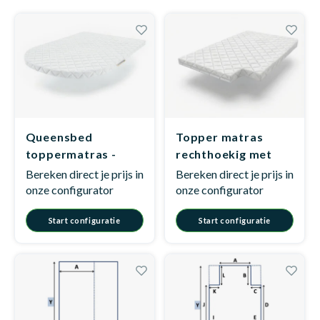
Dakte
Trape
Matra
Matra
Kinde
Babym
Trape
Uit we
Vrach
Ronde
Matra
Matra
Kinde
Babym
Recht
Kan i
Queensbed
Topper matras
Recht
Matra
Matra
Kinde
Babym
Ronde
toppermatras -
rechthoekig met
Hoe o
Model D7
hoekuitsnede -
Bereken direct je prijs in
Bereken direct je prijs in
Model C1
onze configurator
onze configurator
Matra
Matra
Kinde
Babym
Start configuratie
Start configuratie
Matra
Matra
Kinde
Babym
Matra
Matra
Kinde
Babym