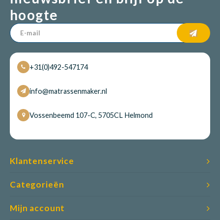
hoogte
+31(0)492-547174
info@matrassenmaker.nl
Vossenbeemd 107-C, 5705CL Helmond
Klantenservice
Categorieën
Mijn account