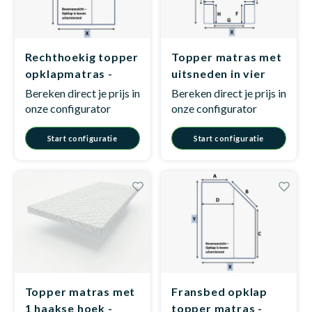
Matra
Matra
Kinde
Babym
Rechthoekig topper
Topper matras met
opklapmatras -
uitsneden in vier
Model E1
hoeken - Model F2
Bereken direct je prijs in
Bereken direct je prijs in
Matra
Matra
Kinde
Babym
onze configurator
onze configurator
Start configuratie
Start configuratie
Matra
Matra
Kinde
Babym
Matra
Matra
Kinde
Babym
Matra
Matra
Babym
Topper matras met
Fransbed opklap
1 haakse hoek -
topper matras -
Babym