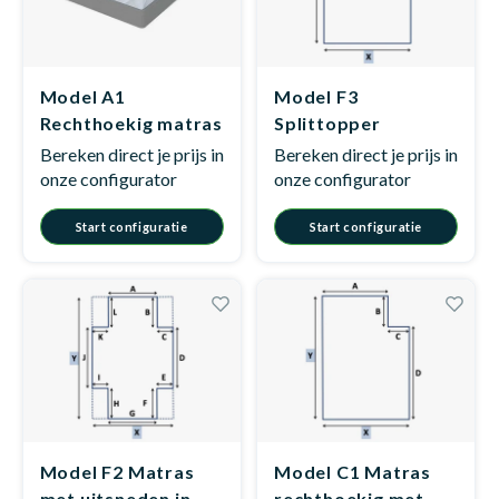
Model A1
Model F3
Rechthoekig matras
Splittopper
op maat
Bereken direct je prijs in
Bereken direct je prijs in
onze configurator
onze configurator
Start configuratie
Start configuratie
Model F2 Matras
Model C1 Matras
met uitsneden in
rechthoekig met