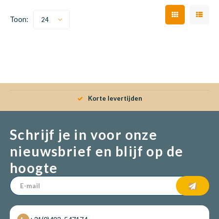
Toon:
24
Matra
Matra
Kinde
Babym
Matra
Matra
Kinde
Babym
Korte levertijden
Matra
Matra
Kinde
Babym
Schrijf je in voor onze
Matra
Matra
Kinde
Babym
nieuwsbrief en blijf op de
hoogte
Matra
Matra
Babym
Babym