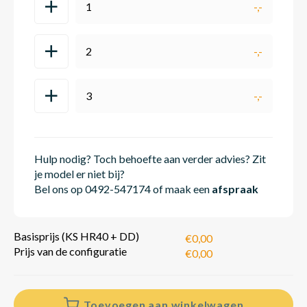
1
-,-
2
-,-
3
-,-
Hulp nodig? Toch behoefte aan verder advies? Zit
je model er niet bij?
Bel ons op 0492-547174 of maak een
afspraak
Basisprijs (KS HR40 + DD)
€0,00
Prijs van de configuratie
€0,00
Toevoegen aan winkelwagen