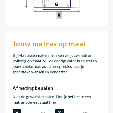
Dakte
Trape
Matra
Matra
Kinde
Babym
Trape
Uit we
Vrach
Ronde
Matra
Matra
Kinde
Babym
Recht
Kan i
Jouw matras op maat
Recht
Matra
Matra
Kinde
Babym
Ronde
Bij Matrassenmaker.nl maken wij jouw matras
Hoe o
volledig op maat. Vul de configurator in en stel zo
jouw unieke matras samen, precies naar je
Matra
Matra
Kinde
Babym
specifieke wensen en behoeften.
Afmeting bepalen
Matra
Matra
Kinde
Babym
Kies de gewenste maten. Hoe je het beste een
matras opmeet staat
hier
.
Matra
Matra
Kinde
Babym
Y
X
cm
cm