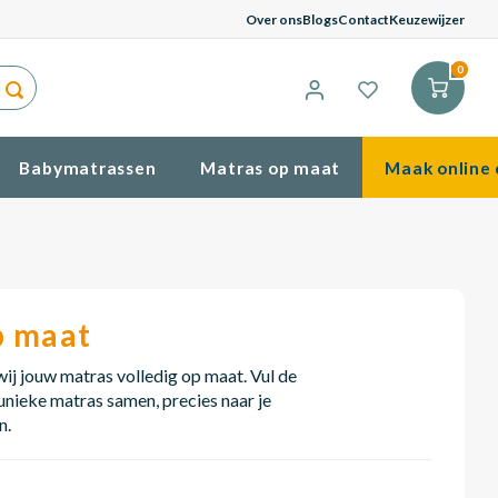
G
Over ons
Blogs
Contact
Keuzewijzer
0
Babymatrassen
Matras op maat
Maak online 
p maat
j jouw matras volledig op maat. Vul de
 unieke matras samen, precies naar je
n.