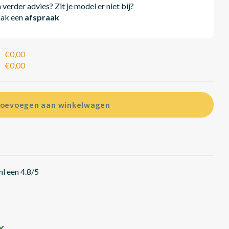
erder advies? Zit je model er niet bij?
aak een
afspraak
€0,00
€0,00
oevoegen aan winkelwagen
l een 4.8/5