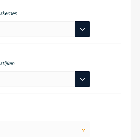
askernen
stijken
-,-