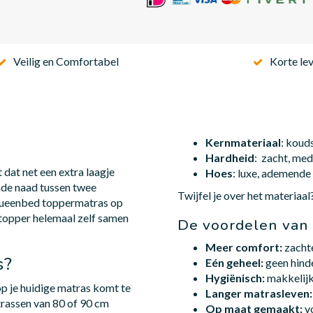
Veilig en Comfortabel
Korte lev
Kernmateriaal
: koud
Hardheid
: zacht, med
dat net een extra laagje
Hoes
: luxe, ademende 
ende naad tussen twee
Twijfel je over het materiaa
queenbed toppermatras op
 topper helemaal zelf samen
De voordelen van
Meer comfort:
zachte
s?
Eén geheel:
geen hinde
Hygiënisch:
makkelijk
p je huidige matras komt te
Langer matrasleven:
trassen van 80 of 90 cm
Op maat gemaakt:
v