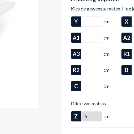
Kies de gewenste maten. Hoe j
Y
X
cm
A1
A2
cm
A3
R1
cm
R2
B
cm
C
cm
Dikte van matras
Z
cm