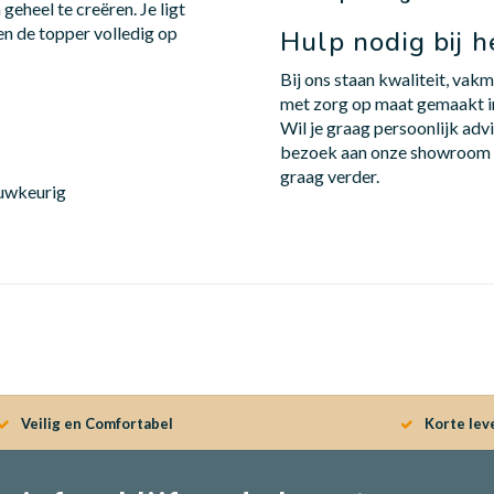
eheel te creëren. Je ligt
en de topper volledig op
Hulp nodig bij 
Bij ons staan kwaliteit, vak
met zorg op maat gemaakt in 
n
Wil je graag persoonlijk ad
bezoek aan onze showroom 
graag verder.
auwkeurig
Veilig en Comfortabel
Korte lev