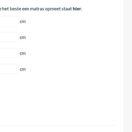
e het beste een matras opmeet staat
hier
.
cm
cm
cm
cm