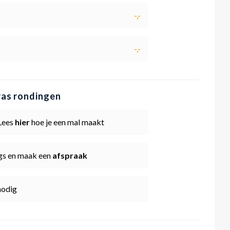
-,-
-,-
ras rondingen
 Lees
hier
hoe je een mal maakt
ngs en maak een
afspraak
nodig