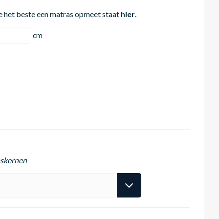
e het beste een matras opmeet staat
hier
.
cm
askernen