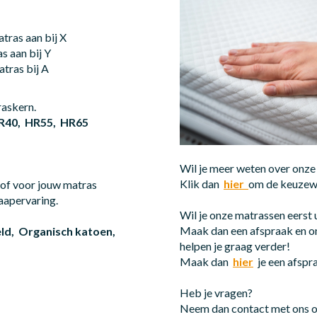
atras aan bij X
as aan bij Y
atras bij A
traskern.
R40,
HR55,
HR65
Wil je meer weten over onze
Klik dan
hier
om de keuzewi
stof voor jouw matras
laapervaring.
Wil je onze matrassen eerst
Maak dan een afspraak en 
eld,
Organisch katoen,
helpen je graag verder!
Maak dan
hier
je een afspr
Heb je vragen?
Neem dan contact met ons o