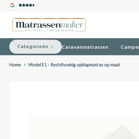
Categorieën
Caravanmatrassen
Campe
Home
Model E1 - Rechthoekig opklapmatras op maat