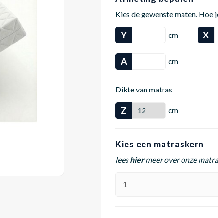
Kies de gewenste maten. Hoe j
Y
X
cm
A
cm
Dikte van matras
Z
cm
Kies een matraskern
lees
hier
meer over onze matr