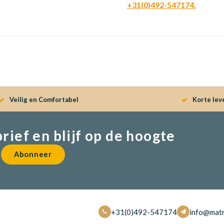
+31(0)492-547174.
Veilig en Comfortabel
Korte lev
brief en blijf op de hoogte
Abonneer
+31(0)492-547174
info@matr