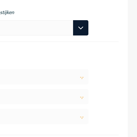
stijken
-,-
-,-
-,-