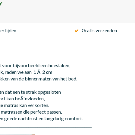
ertijden
Gratis verzenden
lt voor bijvoorbeeld een hoeslaken,
k, raden we aan
1 Ã 2 cm
rekken van de binnenmaten van het bed.
en dat een te strak opgesloten
fort kan beÃ¯nvloeden,
je matras kan verkorten.
matrassen die perfect passen,
en goede nachtrust en langdurig comfort.
___________________________________________________