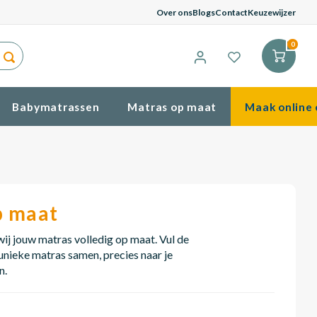
G
Over ons
Blogs
Contact
Keuzewijzer
0
Babymatrassen
Matras op maat
Maak online 
p maat
j jouw matras volledig op maat. Vul de
 unieke matras samen, precies naar je
n.