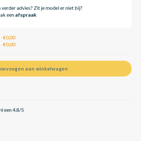
erder advies? Zit je model er niet bij?
aak een
afspraak
€0,00
€0,00
oevoegen aan winkelwagen
l een 4.8/5