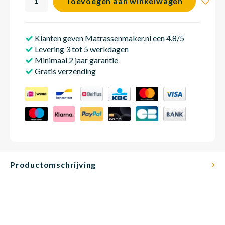
Toevoegen aan winkelwagen
Klanten geven Matrassenmaker.nl een 4.8/5
Babym
Levering 3 tot 5 werkdagen
Minimaal 2 jaar garantie
Gratis verzending
Productomschrijving