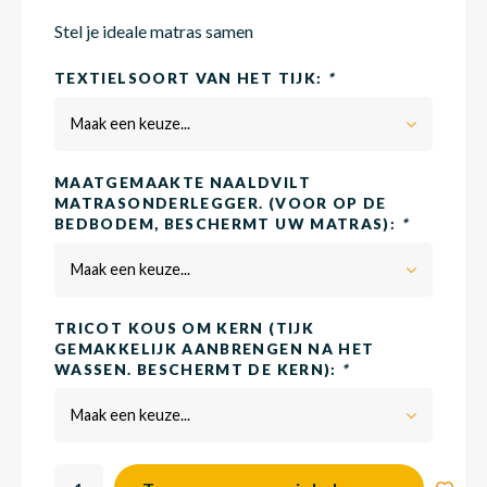
Stel je ideale matras samen
Matra
Matra
Kinde
Babym
TEXTIELSOORT VAN HET TIJK:
*
Maak een keuze...
Matra
Matra
Kinde
Babym
MAATGEMAAKTE NAALDVILT
MATRASONDERLEGGER. (VOOR OP DE
BEDBODEM, BESCHERMT UW MATRAS):
*
Matra
Matra
Kinde
Babym
Maak een keuze...
Matra
Matra
Kinde
Babym
TRICOT KOUS OM KERN (TIJK
GEMAKKELIJK AANBRENGEN NA HET
WASSEN. BESCHERMT DE KERN):
*
Matra
Matra
Babym
Maak een keuze...
Babym