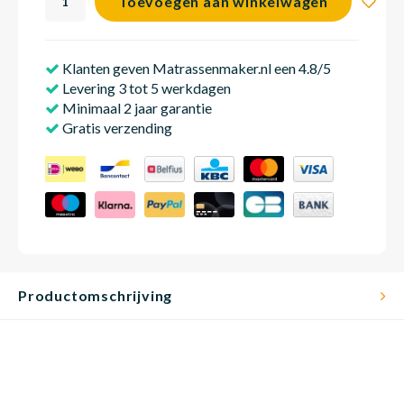
Toevoegen aan winkelwagen
Klanten geven Matrassenmaker.nl een 4.8/5
Babym
Levering 3 tot 5 werkdagen
Minimaal 2 jaar garantie
Gratis verzending
Productomschrijving