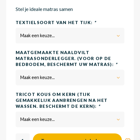
Stel je ideale matras samen
Matra
Matra
Kinde
Babym
TEXTIELSOORT VAN HET TIJK:
*
Maak een keuze...
Matra
Matra
Kinde
Babym
MAATGEMAAKTE NAALDVILT
MATRASONDERLEGGER. (VOOR OP DE
BEDBODEM, BESCHERMT UW MATRAS):
*
Matra
Matra
Kinde
Babym
Maak een keuze...
Matra
Matra
Kinde
Babym
TRICOT KOUS OM KERN (TIJK
GEMAKKELIJK AANBRENGEN NA HET
WASSEN. BESCHERMT DE KERN):
*
Matra
Matra
Babym
Maak een keuze...
Babym