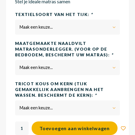
Stel je ideale matras samen
TEXTIELSOORT VAN HET TIJK:
*
Matra
Matra
Kinde
Babym
Maak een keuze...
Matra
Matra
Kinde
Babym
MAATGEMAAKTE NAALDVILT
MATRASONDERLEGGER. (VOOR OP DE
BEDBODEM, BESCHERMT UW MATRAS):
*
Matra
Matra
Kinde
Babym
Maak een keuze...
TRICOT KOUS OM KERN (TIJK
Matra
Matra
Kinde
Babym
GEMAKKELIJK AANBRENGEN NA HET
WASSEN. BESCHERMT DE KERN):
*
Maak een keuze...
Matra
Matra
Babym
Toevoegen aan winkelwagen
Babym