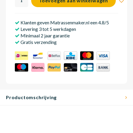
Toevoegen aan winkelwagen
Klanten geven Matrassenmaker.nl een 4.8/5
Babym
Levering 3 tot 5 werkdagen
Minimaal 2 jaar garantie
Gratis verzending
Productomschrijving