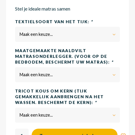
Stel je ideale matras samen
Matra
Matra
Kinde
Babym
TEXTIELSOORT VAN HET TIJK:
*
Maak een keuze...
Matra
Matra
Kinde
Babym
MAATGEMAAKTE NAALDVILT
MATRASONDERLEGGER. (VOOR OP DE
BEDBODEM, BESCHERMT UW MATRAS):
*
Matra
Matra
Kinde
Babym
Maak een keuze...
Matra
Matra
Kinde
Babym
TRICOT KOUS OM KERN (TIJK
GEMAKKELIJK AANBRENGEN NA HET
WASSEN. BESCHERMT DE KERN):
*
Matra
Matra
Babym
Maak een keuze...
Babym