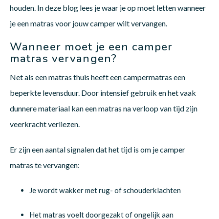
houden. In deze blog lees je waar je op moet letten wanneer
je een matras voor jouw camper wilt vervangen.
Matra
Matra
Kinde
Babym
Wanneer moet je een camper
matras vervangen?
Matra
Matra
Kinde
Babym
Net als een matras thuis heeft een campermatras een
beperkte levensduur. Door intensief gebruik en het vaak
Matra
Matra
Kinde
Babym
dunnere materiaal kan een matras na verloop van tijd zijn
veerkracht verliezen.
Matra
Matra
Kinde
Babym
Er zijn een aantal signalen dat het tijd is om je camper
matras te vervangen:
Matra
Matra
Babym
Je wordt wakker met rug- of schouderklachten
Het matras voelt doorgezakt of ongelijk aan
Babym