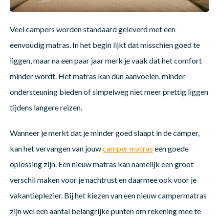
Dakte
Trape
Matra
Matra
Kinde
Babym
Trape
Veel campers worden standaard geleverd met een
Uit we
eenvoudig matras. In het begin lijkt dat misschien goed te
liggen, maar na een paar jaar merk je vaak dat het comfort
Vrach
Ronde
Matra
Matra
Kinde
Babym
Recht
Kan i
minder wordt. Het matras kan dun aanvoelen, minder
ondersteuning bieden of simpelweg niet meer prettig liggen
Recht
Matra
Matra
Kinde
Babym
Ronde
tijdens langere reizen.
Hoe o
Wanneer je merkt dat je minder goed slaapt in de camper,
Matra
Matra
Kinde
Babym
kan het vervangen van jouw
camper matras
een goede
oplossing zijn. Een nieuw matras kan namelijk een groot
Matra
Matra
Kinde
Babym
verschil maken voor je nachtrust en daarmee ook voor je
vakantieplezier. Bij het kiezen van een nieuw campermatras
zijn wel een aantal belangrijke punten om rekening mee te
Matra
Matra
Kinde
Babym