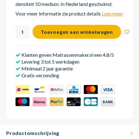
densiteit 50 medium. In Nederland geschuimd.
Voor meer informatie zie product details
Lees meer
Matra
Matra
Kinde
Babym
Toevoegen aan winkelwagen
Matra
Matra
Kinde
Babym
Klanten geven Matrassenmaker.nl een 4.8/5
Levering 3 tot 5 werkdagen
Matra
Matra
Kinde
Babym
Minimaal 2 jaar garantie
Gratis verzending
Matra
Matra
Kinde
Babym
Matra
Matra
Babym
Productomschrijving
Babym