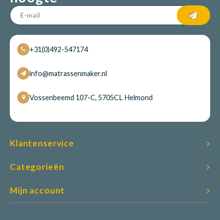
+31(0)492-547174
info@matrassenmaker.nl
Vossenbeemd 107-C, 5705CL Helmond
Klantenservice
Categorieën
Mijn account