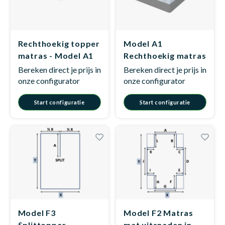
Rechthoekig topper
Model A1
matras - Model A1
Rechthoekig matras
op maat
Bereken direct je prijs in
Bereken direct je prijs in
onze configurator
onze configurator
Start configuratie
Start configuratie
Model F3
Model F2 Matras
Splittopper
met uitsneden in