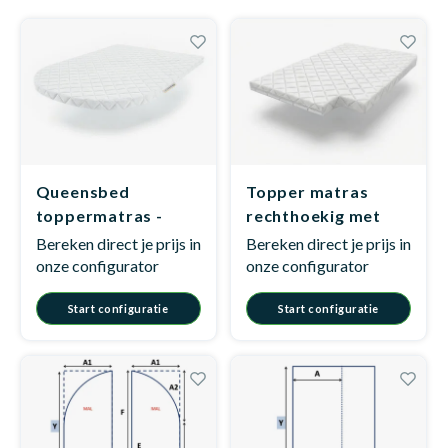
Dakte
Trape
Matra
Matra
Kinde
Babym
Trape
Uit we
Vrach
Ronde
Matra
Matra
Kinde
Babym
Recht
Kan i
Queensbed
Topper matras
Recht
Matra
Matra
Kinde
Babym
Ronde
toppermatras -
rechthoekig met
Hoe o
Model D7
hoekuitsnede -
Bereken direct je prijs in
Bereken direct je prijs in
Model C1
onze configurator
onze configurator
Matra
Matra
Kinde
Babym
Start configuratie
Start configuratie
Matra
Matra
Kinde
Babym
Matra
Matra
Kinde
Babym