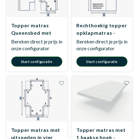
Matra
Matra
Kinde
Babym
Topper matras
Rechthoekig topper
Queensbed met
opklapmatras -
uitsparing - Model
Model E1
Bereken direct je prijs in
Bereken direct je prijs in
Matra
Matra
Kinde
Babym
G1
onze configurator
onze configurator
Start configuratie
Start configuratie
Matra
Matra
Kinde
Babym
Matra
Matra
Kinde
Babym
Matra
Matra
Babym
Topper matras met
Topper matras met
uitsneden in vier
1 haakse hoek -
Babym