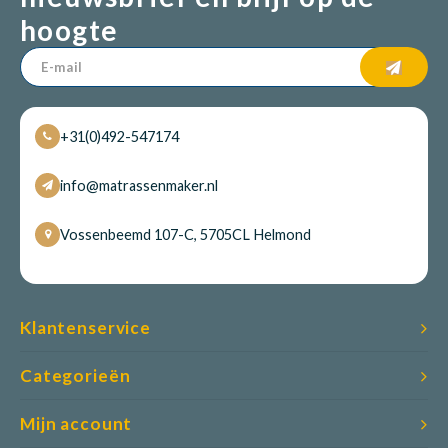
hoogte
+31(0)492-547174
info@matrassenmaker.nl
Vossenbeemd 107-C, 5705CL Helmond
Klantenservice
Categorieën
Mijn account