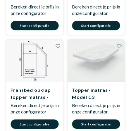
hoeken - Model F2
Model B2
Bereken direct je prijs in
Bereken direct je prijs in
onze configurator
onze configurator
Babym
Start configuratie
Start configuratie
Fransbed opklap
Topper matras -
topper matras -
Model C3
Model F1
Bereken direct je prijs in
Bereken direct je prijs in
onze configurator
onze configurator
Start configuratie
Start configuratie