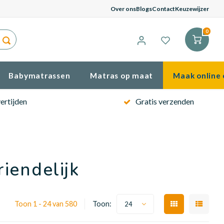
Gema
Over ons
Blogs
Contact
Keuzewijzer
0
Babymatrassen
Matras op maat
Maak online 
ertijden
Gratis verzenden
iendelijk
Toon 1 - 24 van 580
Toon:
24