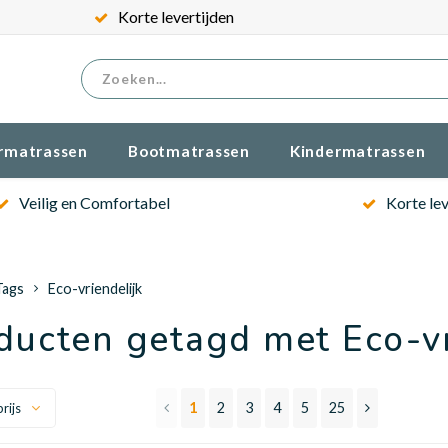
Gratis verzenden
rmatrassen
Bootmatrassen
Kindermatrassen
Veilig en Comfortabel
Korte lev
Tags
Eco-vriendelijk
ducten getagd met Eco-vr
1
2
3
4
5
25
rijs