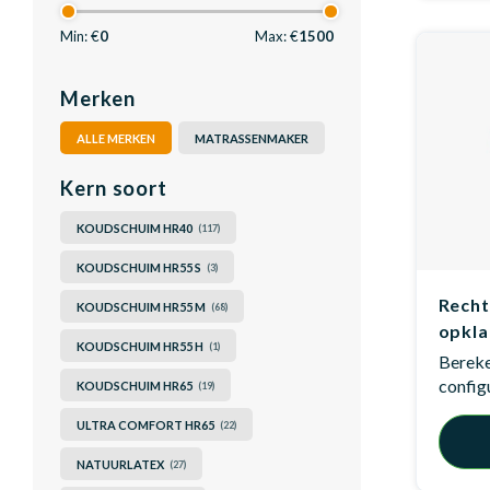
Min: €
0
Max: €
1500
Merken
ALLE MERKEN
MATRASSENMAKER
Kern soort
KOUDSCHUIM HR40
(117)
KOUDSCHUIM HR55 S
(3)
Recht
KOUDSCHUIM HR55 M
(68)
opkla
KOUDSCHUIM HR55 H
(1)
Bereken
config
KOUDSCHUIM HR65
(19)
ULTRA COMFORT HR65
(22)
NATUURLATEX
(27)