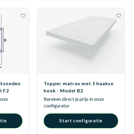
itsneden
Topper matras met 1 haakse
l F2
hoek - Model B2
 onze
Bereken direct je prijs in onze
configurator
tie
Start configuratie