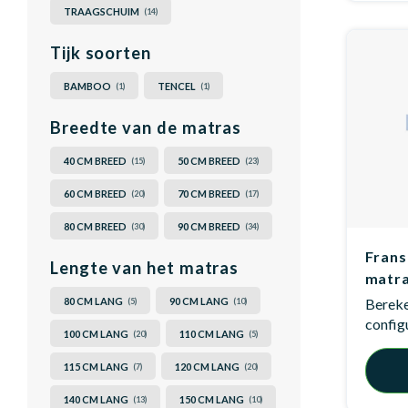
TRAAGSCHUIM
(14)
Tijk soorten
BAMBOO
TENCEL
(1)
(1)
Breedte van de matras
40 CM BREED
50 CM BREED
(15)
(23)
60 CM BREED
70 CM BREED
(20)
(17)
80 CM BREED
90 CM BREED
(30)
(34)
Frans
Lengte van het matras
matra
80 CM LANG
90 CM LANG
Bereken
(5)
(10)
config
100 CM LANG
110 CM LANG
(20)
(5)
115 CM LANG
120 CM LANG
(7)
(20)
140 CM LANG
150 CM LANG
(13)
(10)