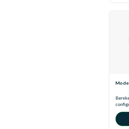
Model
Bereken
config