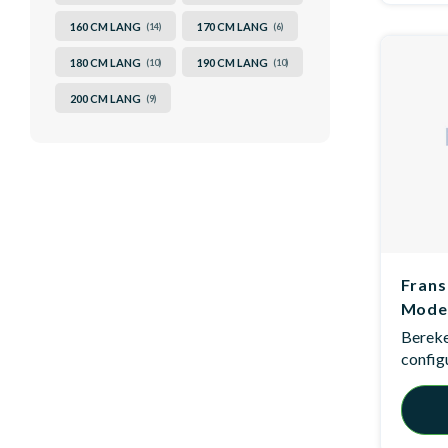
160 CM LANG
170 CM LANG
(14)
(6)
180 CM LANG
190 CM LANG
(10)
(10)
200 CM LANG
(9)
Frans
Mode
Bereken
config