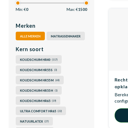
Min: €
0
Max: €
1500
Merken
ALLE MERKEN
MATRASSENMAKER
Kern soort
KOUDSCHUIM HR40
(117)
KOUDSCHUIM HR55 S
(3)
Recht
KOUDSCHUIM HR55 M
(68)
opkla
KOUDSCHUIM HR55 H
(1)
Bereken
config
KOUDSCHUIM HR65
(19)
ULTRA COMFORT HR65
(22)
NATUURLATEX
(27)