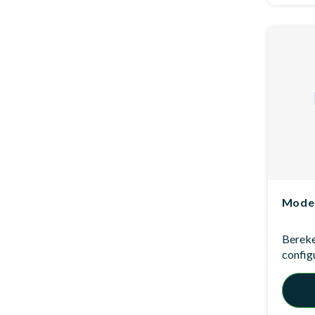
Model
Bereken
config