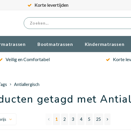
Gratis verzenden
rmatrassen
Bootmatrassen
Kindermatrassen
Veilig en Comfortabel
Korte lev
Tags
Antiallergisch
ducten getagd met Antial
1
2
3
4
5
25
rijs