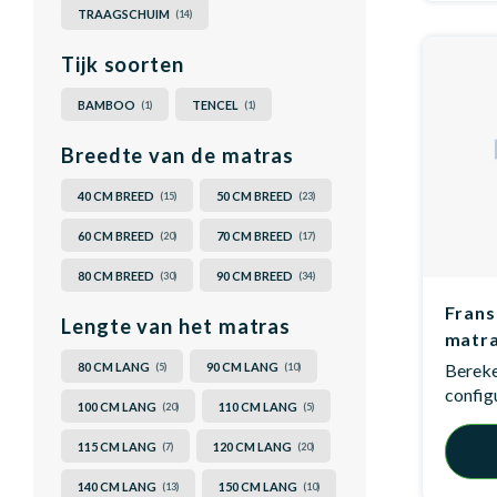
TRAAGSCHUIM
(14)
Tijk soorten
BAMBOO
TENCEL
(1)
(1)
Breedte van de matras
40 CM BREED
50 CM BREED
(15)
(23)
60 CM BREED
70 CM BREED
(20)
(17)
80 CM BREED
90 CM BREED
(30)
(34)
Frans
Lengte van het matras
matra
80 CM LANG
90 CM LANG
Bereken
(5)
(10)
config
100 CM LANG
110 CM LANG
(20)
(5)
115 CM LANG
120 CM LANG
(7)
(20)
140 CM LANG
150 CM LANG
(13)
(10)