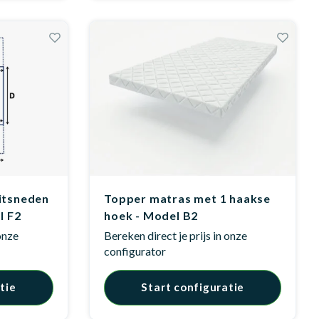
itsneden
Topper matras met 1 haakse
l F2
hoek - Model B2
 onze
Bereken direct je prijs in onze
configurator
tie
Start configuratie