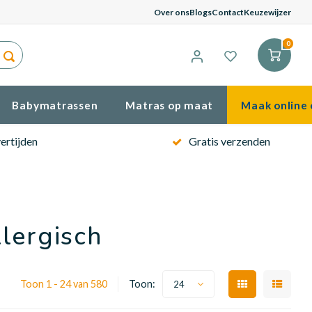
Gema
Over ons
Blogs
Contact
Keuzewijzer
0
Babymatrassen
Matras op maat
Maak online 
ertijden
Gratis verzenden
lergisch
Toon 1 - 24 van 580
Toon:
24