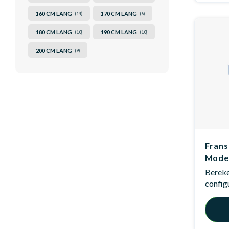
160 CM LANG
170 CM LANG
(14)
(6)
180 CM LANG
190 CM LANG
(10)
(10)
200 CM LANG
(9)
Frans
Mode
Bereken
config