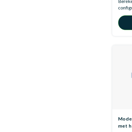
Bereken
config
Model
met h