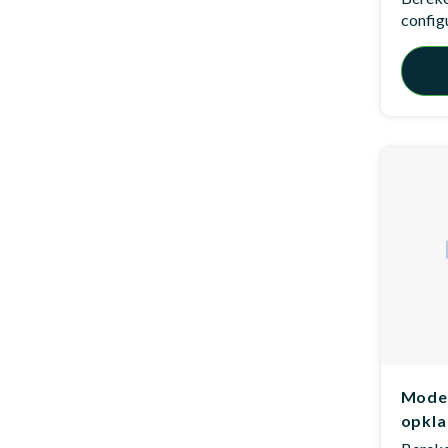
config
Model
opkl