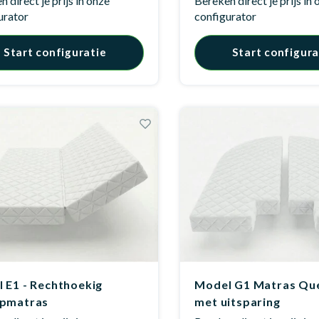
 direct je prijs in onze
Bereken direct je prijs in
urator
configurator
Start configuratie
Start configura
 E1 - Rechthoekig
Model G1 Matras Qu
apmatras
met uitsparing