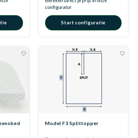
 onze
Bereken direct je prijs in onze
configurator
tie
Start configuratie
eensbed
Model F3 Splittopper