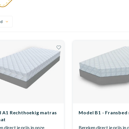
rd
 A1 Rechthoekig matras
Model B1 - Fransbed
aat
 direct je prijs in onze
Bereken direct je prijs in