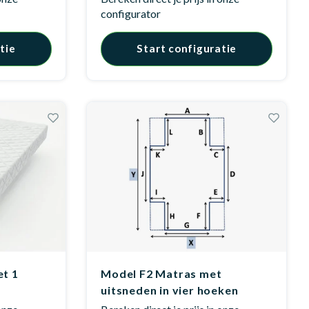
configurator
tie
Start configuratie
et 1
Model F2 Matras met
uitsneden in vier hoeken