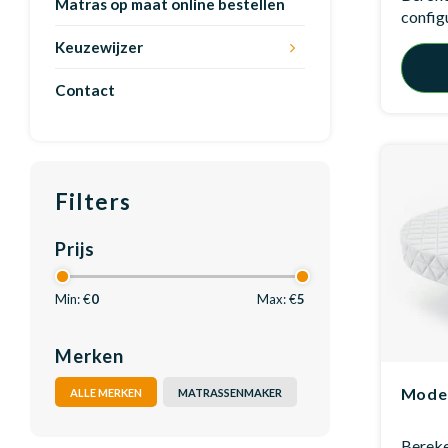
Matras op maat online bestellen
config
Keuzewijzer
Contact
Filters
Prijs
Min: €
0
Max: €
5
Merken
Model
ALLE MERKEN
MATRASSENMAKER
Bereken