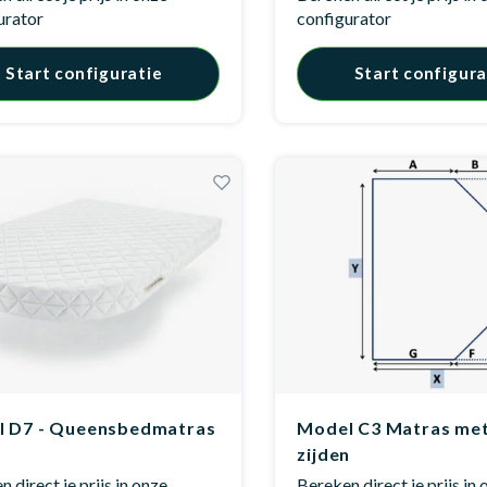
urator
configurator
Start configuratie
Start configura
 D7 - Queensbedmatras
Model C3 Matras met
zijden
 direct je prijs in onze
Bereken direct je prijs in