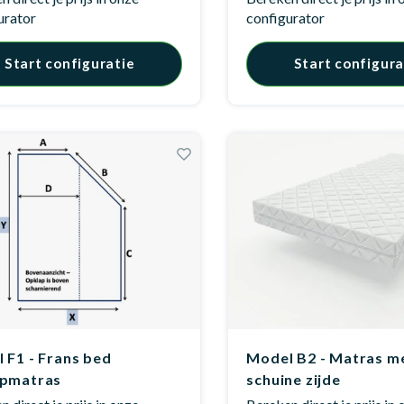
urator
configurator
Start configuratie
Start configura
 F1 - Frans bed
Model B2 - Matras m
apmatras
schuine zijde