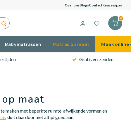
Gema
Over ons
Blogs
Contact
Keuzewijzer
0
Babymatrassen
Matras op maat
Maak online 
ertijden
Gratis verzenden
 op maat
bt te maken met beperkte ruimte, afwijkende vormen en
ras
sluit daardoor niet altijd goed aan.