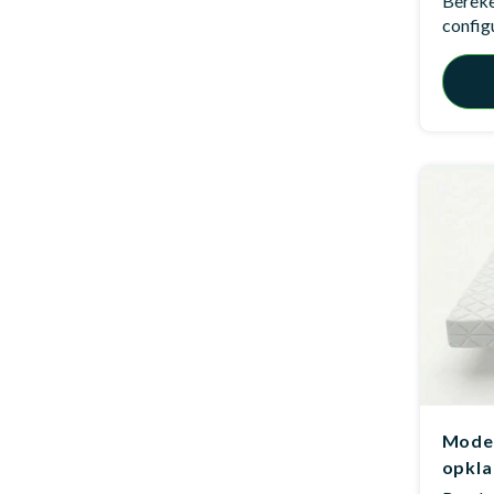
Bereken
config
Model
opkl