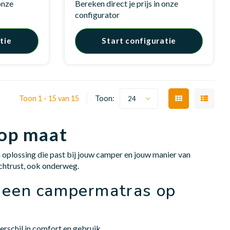
 onze
Bereken direct je prijs in onze
configurator
tie
Start configuratie
Toon 1 - 15 van 15
Toon:
24
op maat
oplossing die past bij jouw camper en jouw manier van
achtrust, ook onderweg.
 een campermatras op
erschil in comfort en gebruik.