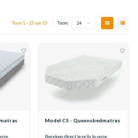
Toon 1 - 15 van 15
Toon:
24
 matras
Model C5 - Queensbedmatras
 onze
Bereken direct je prijs in onze