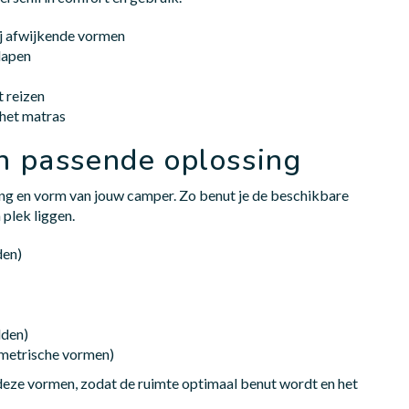
ij afwijkende vormen
slapen
t reizen
 het matras
n passende oplossing
ing en vorm van jouw camper. Zo benut je de beschikbare
 plek liggen.
den)
dden)
mmetrische vormen)
deze vormen, zodat de ruimte optimaal benut wordt en het