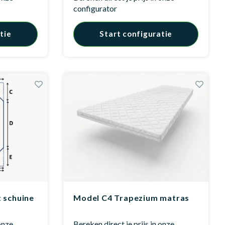
configurator
tie
Start configuratie
 schuine
Model C4 Trapezium matras
 onze
Bereken direct je prijs in onze