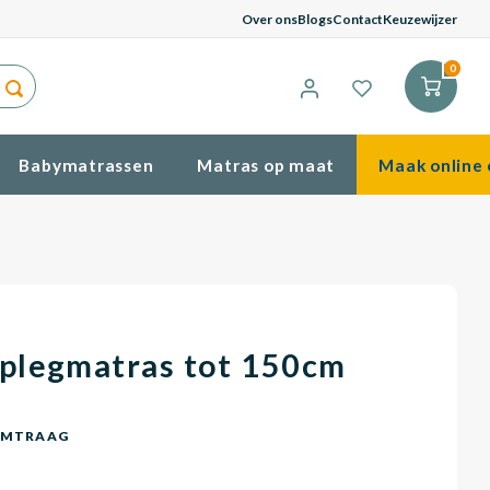
G
Over ons
Blogs
Contact
Keuzewijzer
0
Babymatrassen
Matras op maat
Maak online 
plegmatras tot 150cm
CMTRAAG