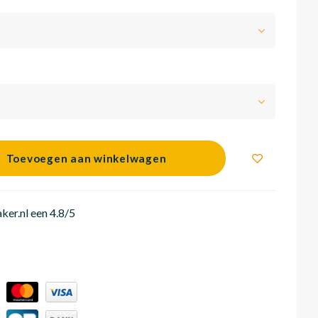
:
*
Toevoegen aan winkelwagen
er.nl een 4.8/5