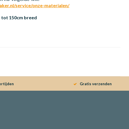
er.nl/service/onze-materialen/
 tot 150cm breed
ertijden
Gratis verzenden