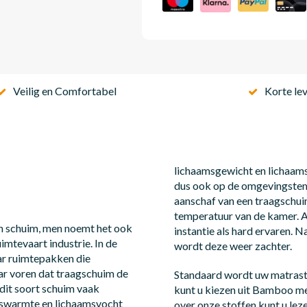
Veilig en Comfortabel
Korte lev
lichaamsgewicht en lichaam
dus ook op de omgevingstemp
aanschaf van een traagschui
temperatuur van de kamer. A
ch schuim, men noemt het ook
instantie als hard ervaren.
imtevaart industrie. In de
wordt deze weer zachter.
ar ruimtepakken die
r voren dat traagschuim de
Standaard wordt uw matrasti
 dit soort schuim vaak
kunt u kiezen uit Bamboo me
mswarmte en lichaamsvocht
over onze stoffen kunt u lez