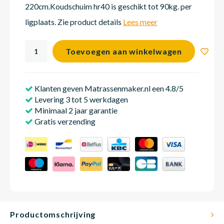
220cm.Koudschuim hr40 is geschikt tot 90kg. per
ligplaats. Zie product details
Lees meer
Matra
Matra
Kinde
Babym
Toevoegen aan winkelwagen
Matra
Matra
Kinde
Babym
Klanten geven Matrassenmaker.nl een 4.8/5
Levering 3 tot 5 werkdagen
Matra
Matra
Kinde
Babym
Minimaal 2 jaar garantie
Gratis verzending
Matra
Matra
Kinde
Babym
Matra
Matra
Babym
Productomschrijving
Babym