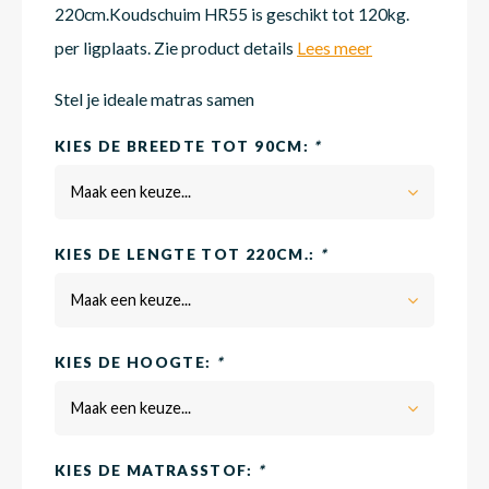
220cm.Koudschuim HR55 is geschikt tot 120kg.
per ligplaats. Zie product details
Lees meer
Matra
Matra
Kinde
Babym
Stel je ideale matras samen
KIES DE BREEDTE TOT 90CM:
*
Matra
Matra
Kinde
Babym
Maak een keuze...
Matra
Matra
Kinde
Babym
KIES DE LENGTE TOT 220CM.:
*
Maak een keuze...
Matra
Matra
Kinde
Babym
KIES DE HOOGTE:
*
Matra
Matra
Babym
Maak een keuze...
KIES DE MATRASSTOF:
*
Babym