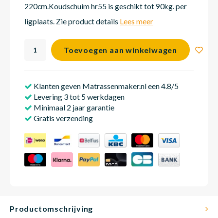
220cm.Koudschuim hr55 is geschikt tot 90kg. per
ligplaats. Zie product details
Lees meer
Matra
Matra
Kinde
Babym
Toevoegen aan winkelwagen
Matra
Matra
Kinde
Babym
Klanten geven Matrassenmaker.nl een 4.8/5
Levering 3 tot 5 werkdagen
Matra
Matra
Kinde
Babym
Minimaal 2 jaar garantie
Gratis verzending
Matra
Matra
Kinde
Babym
Matra
Matra
Babym
Productomschrijving
Babym