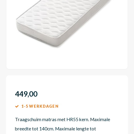
Dakte
Trape
Matra
Matra
Kinde
Babym
Trape
Uit we
Vrach
Ronde
Matra
Matra
Kinde
Babym
Recht
Kan i
Recht
Matra
Matra
Kinde
Babym
Ronde
Hoe o
Matra
Matra
Kinde
Babym
449,00
1-5 WERKDAGEN
Matra
Matra
Kinde
Babym
Traagschuim matras met HR55 kern. Maximale
breedte tot 140cm. Maximale lengte tot
Matra
Matra
Kinde
Babym