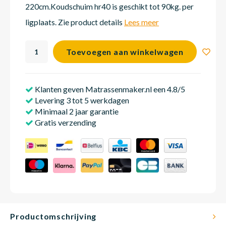
220cm.Koudschuim hr40 is geschikt tot 90kg. per
ligplaats. Zie product details
Lees meer
Matra
Matra
Kinde
Babym
Toevoegen aan winkelwagen
Matra
Matra
Kinde
Babym
Klanten geven Matrassenmaker.nl een 4.8/5
Levering 3 tot 5 werkdagen
Matra
Matra
Kinde
Babym
Minimaal 2 jaar garantie
Gratis verzending
Matra
Matra
Kinde
Babym
Matra
Matra
Babym
Productomschrijving
Babym