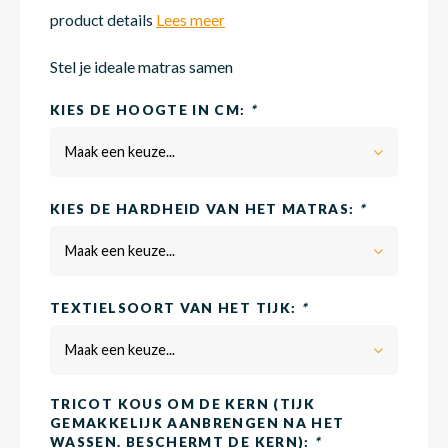
product details
Lees meer
Matra
Matra
Kinde
Babym
Stel je ideale matras samen
KIES DE HOOGTE IN CM:
*
Matra
Matra
Kinde
Babym
Maak een keuze...
KIES DE HARDHEID VAN HET MATRAS:
*
Matra
Matra
Kinde
Babym
Maak een keuze...
Matra
Matra
Kinde
Babym
TEXTIELSOORT VAN HET TIJK:
*
Maak een keuze...
Matra
Matra
Babym
TRICOT KOUS OM DE KERN (TIJK
GEMAKKELIJK AANBRENGEN NA HET
WASSEN. BESCHERMT DE KERN):
*
Babym