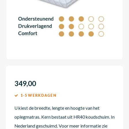
Dakte
Trape
Matra
Matra
Kinde
Babym
Trape
Uit we
Vrach
Ronde
Matra
Matra
Kinde
Babym
Recht
Kan i
Recht
Matra
Matra
Kinde
Babym
Ronde
Hoe o
Matra
Matra
Kinde
Babym
349,00
1-5 WERKDAGEN
Matra
Matra
Kinde
Babym
U kiest de breedte, lengte en hoogte van het
oplegmatras. Kern bestaat uit HR40 koudschuim. In
Matra
Matra
Kinde
Babym
Nederland geschuimd. Voor meer informatie zie