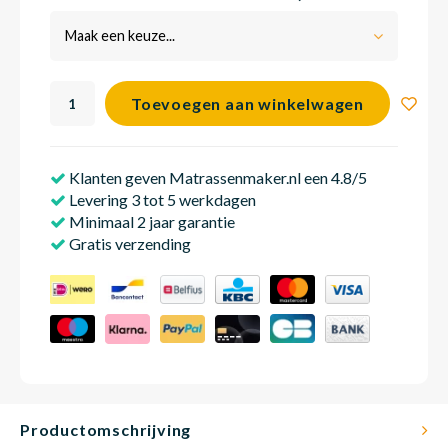
Maak een keuze...
Babym
Toevoegen aan winkelwagen
Klanten geven Matrassenmaker.nl een 4.8/5
Levering 3 tot 5 werkdagen
Minimaal 2 jaar garantie
Gratis verzending
Productomschrijving