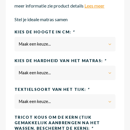
meer informatie zie product details
Lees meer
Matra
Matra
Kinde
Babym
Stel je ideale matras samen
KIES DE HOOGTE IN CM:
*
Matra
Matra
Kinde
Babym
Maak een keuze...
KIES DE HARDHEID VAN HET MATRAS:
*
Matra
Matra
Kinde
Babym
Maak een keuze...
Matra
Matra
Kinde
Babym
TEXTIELSOORT VAN HET TIJK:
*
Maak een keuze...
Matra
Matra
Babym
TRICOT KOUS OM DE KERN (TIJK
GEMAKKELIJK AANBRENGEN NA HET
WASSEN. BESCHERMT DE KERN):
*
Babym