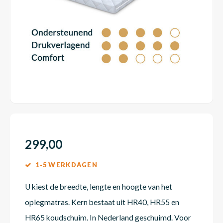
Dakte
Trape
Matra
Matra
Kinde
Babym
Trape
Uit we
Vrach
Ronde
Matra
Matra
Kinde
Babym
Recht
Kan i
Recht
Matra
Matra
Kinde
Babym
Ronde
Hoe o
Matra
Matra
Kinde
Babym
299,00
1-5 WERKDAGEN
Matra
Matra
Kinde
Babym
U kiest de breedte, lengte en hoogte van het
oplegmatras. Kern bestaat uit HR40, HR55 en
Matra
Matra
Kinde
Babym
HR65 koudschuim. In Nederland geschuimd. Voor