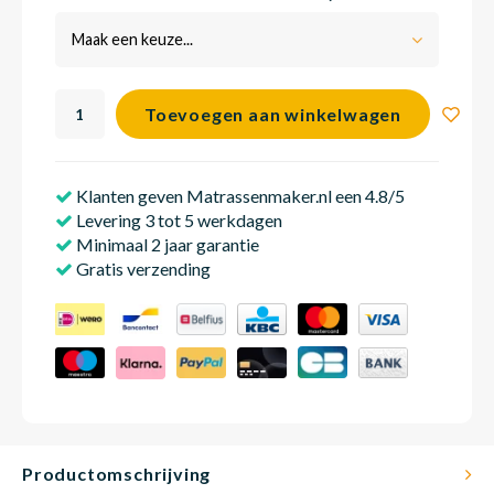
Maak een keuze...
Babym
Toevoegen aan winkelwagen
Klanten geven Matrassenmaker.nl een 4.8/5
Levering 3 tot 5 werkdagen
Minimaal 2 jaar garantie
Gratis verzending
Productomschrijving