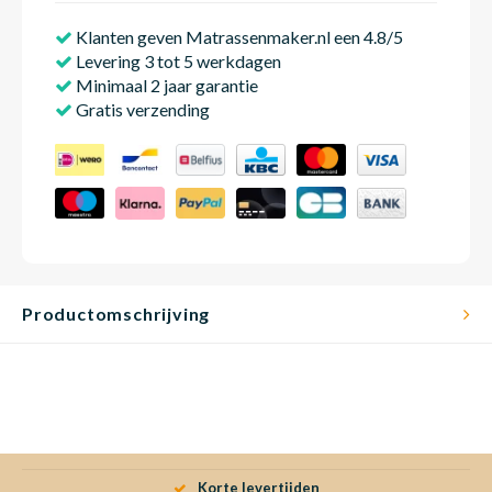
Klanten geven Matrassenmaker.nl een 4.8/5
Levering 3 tot 5 werkdagen
Babym
Minimaal 2 jaar garantie
Gratis verzending
Productomschrijving
Korte levertijden