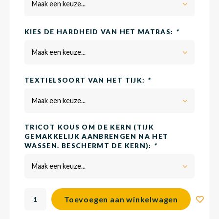
Maak een keuze...
Matra
Matra
Kinde
Babym
KIES DE HARDHEID VAN HET MATRAS:
*
Maak een keuze...
Matra
Matra
Kinde
Babym
TEXTIELSOORT VAN HET TIJK:
*
Maak een keuze...
Matra
Matra
Kinde
Babym
TRICOT KOUS OM DE KERN (TIJK
GEMAKKELIJK AANBRENGEN NA HET
Matra
Matra
Kinde
Babym
WASSEN. BESCHERMT DE KERN):
*
Maak een keuze...
Matra
Matra
Babym
Toevoegen aan winkelwagen
Babym