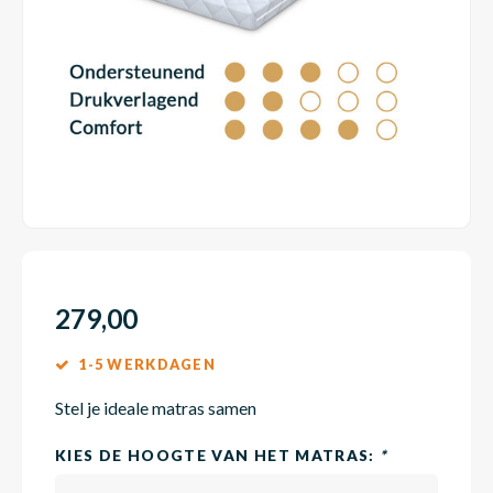
Dakte
Trape
Matra
Matra
Kinde
Babym
Trape
Uit we
Vrach
Ronde
Matra
Matra
Kinde
Babym
Recht
Kan i
Recht
Matra
Matra
Kinde
Babym
Ronde
Hoe o
Matra
Matra
Kinde
Babym
279,00
1-5 WERKDAGEN
Matra
Matra
Kinde
Babym
Stel je ideale matras samen
KIES DE HOOGTE VAN HET MATRAS:
*
Matra
Matra
Kinde
Babym