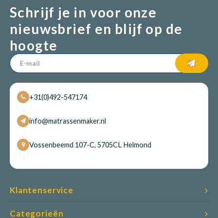
Schrijf je in voor onze
nieuwsbrief en blijf op de
Babym
hoogte
+31(0)492-547174
info@matrassenmaker.nl
Vossenbeemd 107-C, 5705CL Helmond
Klantenservice
Categorieën