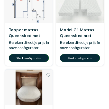
Dakte
Trape
Matra
Matra
Kinde
Babym
Trape
Uit we
Topper matras
Model G1 Matras
Vrach
Ronde
Matra
Matra
Kinde
Babym
Recht
Queensbed met
Queensbed met
Kan i
uitsparing - Model
uitsparing
Bereken direct je prijs in
Bereken direct je prijs in
G1
onze configurator
onze configurator
Recht
Matra
Matra
Kinde
Babym
Ronde
Hoe o
Start configuratie
Start configuratie
Matra
Matra
Kinde
Babym
Matra
Matra
Kinde
Babym
Matra
Matra
Kinde
Babym