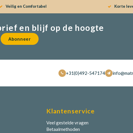
Veilig en Comfortabel
Korte lev
brief en blijf op de hoogte
Abonneer
+31(0)492-547174
info@matr
Klantenservice
Veel gestelde vragen
Betaalmethoden