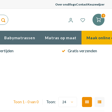
G
Over ons
Blogs
Contact
Keuzewijzer
0
Babymatrassen
Matras op maat
Maak online 
ertijden
Gratis verzenden
Toon 1 - 0 van 0
Toon:
24