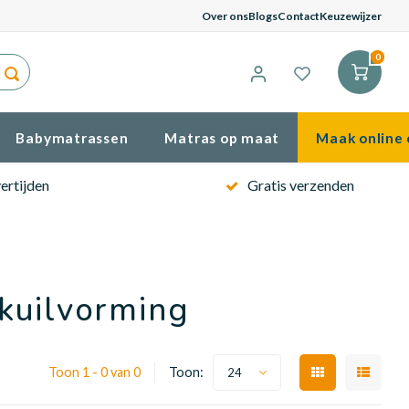
G
Over ons
Blogs
Contact
Keuzewijzer
0
Babymatrassen
Matras op maat
Maak online 
ertijden
Gratis verzenden
kuilvorming
Toon 1 - 0 van 0
Toon:
24