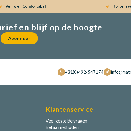
Veilig en Comfortabel
Korte lev
brief en blijf op de hoogte
Abonneer
+31(0)492-547174
info@matr
Klantenservice
Veel gestelde vragen
Betaalmethoden